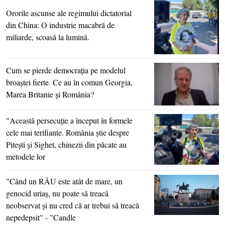
Ororile ascunse ale regimului dictatorial
din China: O industrie macabră de
miliarde, scoasă la lumină.
Cum se pierde democraţia pe modelul
broaştei fierte. Ce au în comun Georgia,
Marea Britanie şi România?
"Această persecuţie a început în formele
cele mai terifiante. România ştie despre
Piteşti şi Sighet, chinezii din păcate au
metodele lor
"Când un RĂU este atât de mare, un
genocid uriaş, nu poate să treacă
neobservat şi nu cred că ar trebui să treacă
nepedepsit" - "Candle