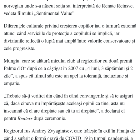
norvegian unde s-a născut soţia sa, interpretată de Renate Reinsve,
vedeta filmului „Sentimental Value”.
Diferenţele culturale privind creşterea copiilor iau o turnură extremă
atunci când serviciile de protecţie a copilului se implică, iar
diviziunile reflectă o luptă mai amplă între valorile conservatoare şi
cele progresiste.
Mungiu, care se alătură micului club al regizorilor cu două premii
Palme d'Or după ce a câştigat în 2007 cu „4 luni, 3 săptămâni şi 2
zile”, a spus că filmul său este un apel la toleranţă, incluziune şi
empatie.
„Trebuie să-ţi verifici din când în când convingerile şi să te asiguri
că, dacă cineva nu împărtăşeşte aceleaşi opinii ca tine, asta nu
înseamnă că el are dreptate sau că tu ai dreptate”, a declarat el
pentru
Reuters
după ceremonie.
Regizorul rus Andrey Zvyagintsev, care trăieşte în exil în Franţa de
când a suferit o formă gravă de COVID-19 în timpul pandemiei, a