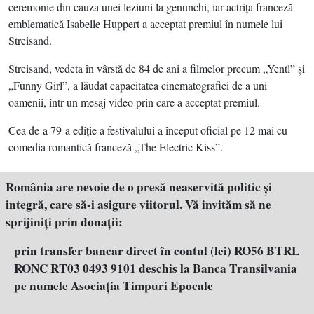
ceremonie din cauza unei leziuni la genunchi, iar actriţa franceză
emblematică Isabelle Huppert a acceptat premiul în numele lui
Streisand.
Streisand, vedeta în vârstă de 84 de ani a filmelor precum „Yentl” şi
„Funny Girl”, a lăudat capacitatea cinematografiei de a uni
oamenii, într-un mesaj video prin care a acceptat premiul.
Cea de-a 79-a ediţie a festivalului a început oficial pe 12 mai cu
comedia romantică franceză „The Electric Kiss”.
România are nevoie de o presă neaservită politic şi
integră, care să-i asigure viitorul. Vă invităm să ne
sprijiniţi prin donaţii:
prin transfer bancar direct în contul (lei) RO56 BTRL
RONC RT03 0493 9101 deschis la Banca Transilvania
pe numele Asociația Timpuri Epocale