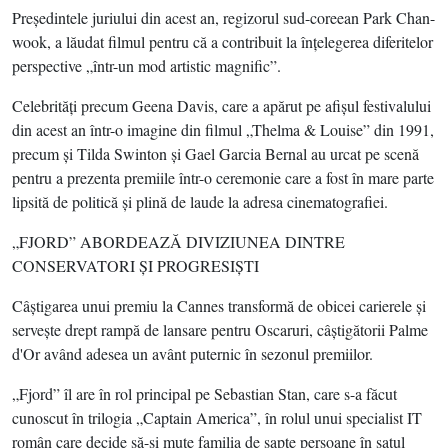
Preşedintele juriului din acest an, regizorul sud-coreean Park Chan-
wook, a lăudat filmul pentru că a contribuit la înţelegerea diferitelor
perspective „într-un mod artistic magnific”.
Celebrităţi precum Geena Davis, care a apărut pe afişul festivalului
din acest an într-o imagine din filmul „Thelma & Louise” din 1991,
precum şi Tilda Swinton şi Gael Garcia Bernal au urcat pe scenă
pentru a prezenta premiile într-o ceremonie care a fost în mare parte
lipsită de politică şi plină de laude la adresa cinematografiei.
„FJORD” ABORDEAZĂ DIVIZIUNEA DINTRE
CONSERVATORI ŞI PROGRESIŞTI
Câştigarea unui premiu la Cannes transformă de obicei carierele şi
serveşte drept rampă de lansare pentru Oscaruri, câştigătorii Palme
d'Or având adesea un avânt puternic în sezonul premiilor.
„Fjord” îl are în rol principal pe Sebastian Stan, care s-a făcut
cunoscut în trilogia „Captain America”, în rolul unui specialist IT
român care decide să-şi mute familia de şapte persoane în satul