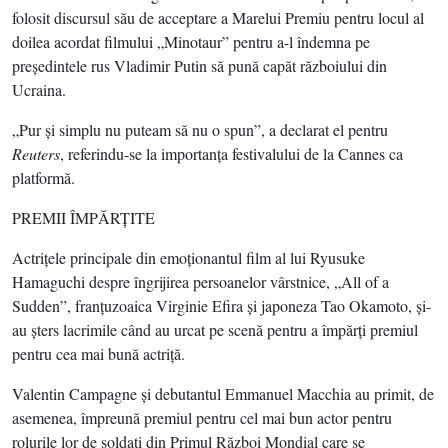
folosit discursul său de acceptare a Marelui Premiu pentru locul al
doilea acordat filmului „Minotaur” pentru a-l îndemna pe
preşedintele rus Vladimir Putin să pună capăt războiului din
Ucraina.
„Pur şi simplu nu puteam să nu o spun”, a declarat el pentru
Reuters
, referindu-se la importanţa festivalului de la Cannes ca
platformă.
PREMII ÎMPĂRŢITE
Actriţele principale din emoţionantul film al lui Ryusuke
Hamaguchi despre îngrijirea persoanelor vârstnice, „All of a
Sudden”, franţuzoaica Virginie Efira şi japoneza Tao Okamoto, şi-
au şters lacrimile când au urcat pe scenă pentru a împărţi premiul
pentru cea mai bună actriţă.
Valentin Campagne şi debutantul Emmanuel Macchia au primit, de
asemenea, împreună premiul pentru cel mai bun actor pentru
rolurile lor de soldaţi din Primul Război Mondial care se