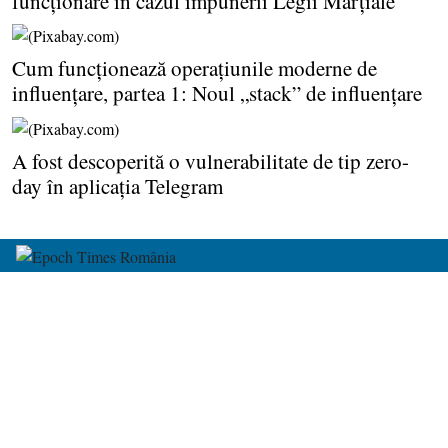
funcţionare în cazul impunerii Legii Marţiale
Cum funcţionează operaţiunile moderne de
influenţare, partea 1: Noul „stack” de influenţare
A fost descoperită o vulnerabilitate de tip zero-
day în aplicaţia Telegram
despre noi
harta site-ului
termeni și condiții
contact