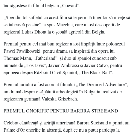
îndrăgostesc în filmul belgian „Coward”.
„Sper din tot sufletul ca acest film să le permită tinerilor să înveţe să
se iubească pe sine”, a spus Macchia, care a fost descoperit de
regizorul Lukas Dhont la o şcoală agricolă din Belgia.
Premiul pentru cel mai bun regizor a fost împărţit între polonezul
Pawel Pawlikowski, pentru drama sa inspirată din opera lui
Thomas Mann, „Fatherland”, şi duo-ul spaniol cunoscut sub
numele de „Los Javis”, Javier ⁠Ambrossi şi Javier Calvo, pentru
epopeea despre Războiul Civil Spaniol, „The Black Ball”.
Premiul juriului a fost acordat filmului „The Dreamed Adventure”,
un dramă despre o săpătură arheologică în Bulgaria, realizat de
regizoarea germană Valeska Grisebach.
PREMIUL ONORIFIC PENTRU BARBRA STREISAND
Celebra cântăreaţă şi actriţă americană Barbra Streisand a primit un
Palme d'Or onorific în absenţă, după ce nu a putut participa la