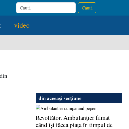
Caută
t
video
 din
din aceeași secțiune
Revoltător. Ambulanţier filmat
când îşi făcea piaţa în timpul de