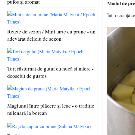
pufos şi aromat
Modul de pre
Într-o cratiţă 
Reţete de sezon / Mini tarte cu prune - un
adevărat deliciu de sezon
Tort răsturnat de gutui cu nucă şi miere -
deosebit de gustos
Magiunul între plăcere şi leac - o tradiţie
milenară la borcan