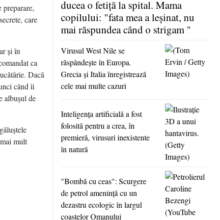
ducea o fetiţă la spital. Mama
e preparare,
copilului: "fata mea a leşinat, nu
secrete, care
mai răspundea când o strigam "
Virusul West Nile se
r şi în
răspândeşte în Europa.
recomandat ca
Grecia şi Italia înregistrează
 bucătărie. Dacă
cele mai multe cazuri
unci când îi
e albuşul de
Inteligenţa artificială a fost
folosită pentru a crea, în
 găluştele
premieră, virusuri inexistente
c mai mult
în natură
"Bombă cu ceas": Scurgere
de petrol ameninţă cu un
dezastru ecologic în largul
coastelor Omanului