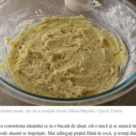
 rămână moale, dar să-şi menţină forma (Maria Matyiku / Epoch Times)
ca consistenţa aluatului se ia o bucată de aluat, cât o nucă şi se aruncă în
le aluatul se împrăştie. Mai adăugaţi puţină făină în cocă, şi testaţi di