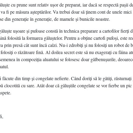
luşte cu prune sunt relativ uşor de preparat, iar dacă se respectă paşii d
l va fi pe măsura aşteptărilor. Va trebui doar să ţinem cont de unele mici 
se din generaţie în generaţie, de mamele şi bunicile noastre.
ăluşte uşoare şi pufoase constă în technica preparare a cartofilor fierţi da
ăină folosită la formarea găluştelor. Pentru a obţine cartofi pufoşi, este 
ea prin presă cât sunt încă calzi. Nu-i zdrobiţi şi nu folosiţi un robot de
 folosiţi o răzătoare fină. Al doilea secret este să nu exageraţi cu făina at
asemenea în compoziţia aluatului se folosesc doar gălbenuşurile, deoarec
uatul.
i făcute din timp şi congelate nefierte. Când doriţi să le gătiţi, răsturnaţi
ă clocotită cu sare. Atât doar că găluştile congelate se vor fierbe un pi
aspete.
i,