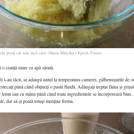
prin presă cât sunt încă calzi (Maria Matyiku / Epoch Times)
t o cratiţă mare cu apă sărată.
i s-au răcit, se adaugă untul la temperatura camerei, gălbenuşurile de ou
stecaţi până când obţineţi o pastă fluidă. Adăugaţi treptat făina şi griş
e lemn sau cu mâna până când toate ingredientele se încorporează bine.
e, dar să-şi poată totuşi menţine forma.