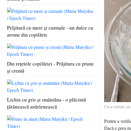
Prăjitură cu mere şi curmale - un dulce cu
arome din copilărie
Din reţetele copilăriei - Prăjitura cu prune
şi cremă
Lichiu cu gris şi smântâna - o plăcintă
ţărănească ardelenească
Coca trebuie să
Pentru a verifi
Dacă e prea moa