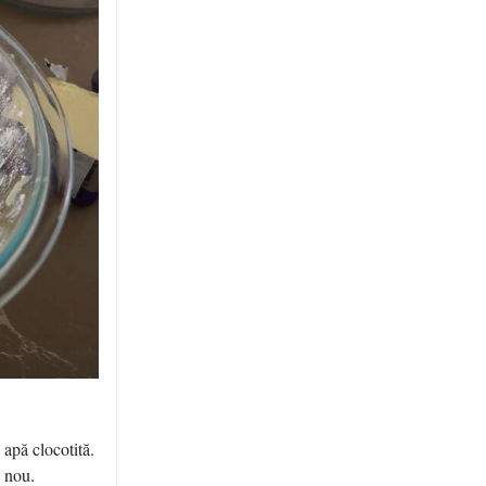
 apă clocotită.
n nou.