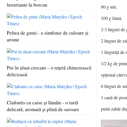
luxuriante la borcan
80 g unt,
100 g faină,
2-3 linguri de 
Peltea de gutui - o simfonie de culoare şi
arome
2 linguri de za
1 linguriţă de 
1/2 kg de prun
Pui în aluat crocant – o reţetă chinezească
delicioasă
opţional câtev
6 linguri de un
1 cană de pes
Clafoutis cu caise şi lămâie - o tartă
putin zahăr du
delicată, aromată şi plină de savoare