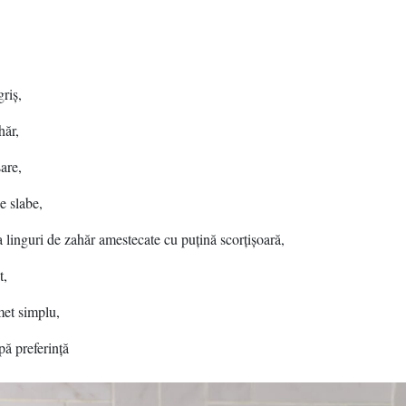
griş,
hăr,
sare,
e slabe,
a linguri de zahăr amestecate cu puţină scorţişoară,
t,
met simplu,
pă preferinţă