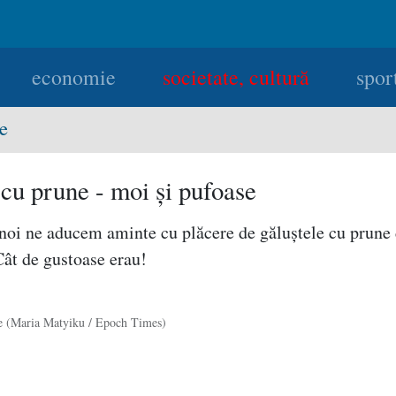
economie
societate, cultură
spor
te
cu prune - moi şi pufoase
 noi ne aducem aminte cu plăcere de găluştele cu prune
Cât de gustoase erau!
e (Maria Matyiku / Epoch Times)