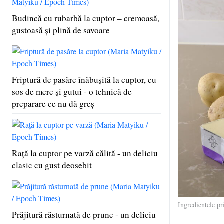
Budincă cu rubarbă la cuptor – cremoasă,
gustoasă şi plină de savoare
Friptură de pasăre înăbuşită la cuptor, cu
sos de mere şi gutui - o tehnică de
preparare ce nu dă greş
Raţă la cuptor pe varză călită - un deliciu
clasic cu gust deosebit
Ingredientele p
Prăjitură răsturnată de prune - un deliciu