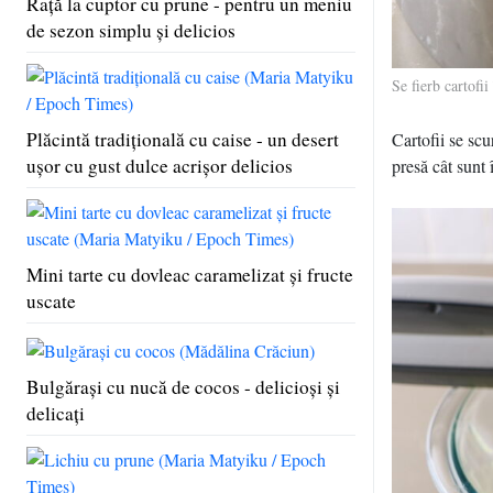
Raţă la cuptor cu prune - pentru un meniu
de sezon simplu şi delicios
Se fierb cartofi
Plăcintă tradiţională cu caise - un desert
Cartofii se scu
uşor cu gust dulce acrişor delicios
presă cât sunt 
Mini tarte cu dovleac caramelizat şi fructe
uscate
Bulgăraşi cu nucă de cocos - delicioşi şi
delicaţi