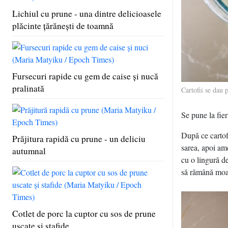
Lichiul cu prune - una dintre delicioasele
plăcinte ţărăneşti de toamnă
Fursecuri rapide cu gem de caise şi nucă
pralinată
Cartofii se dau 
Se pune la fier
După ce cartofi
Prăjitura rapidă cu prune - un deliciu
sarea, apoi ame
autumnal
cu o lingură d
să rămână moal
Cotlet de porc la cuptor cu sos de prune
uscate şi stafide