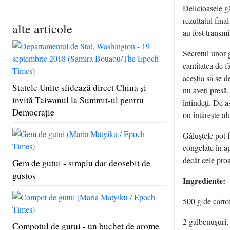
Delicioasele gă
rezultatul fina
alte articole
au fost transmi
Secretul unor g
cantitatea de f
aceştia să se d
Statele Unite sfidează direct China şi
nu aveţi presă,
invită Taiwanul la Summit-ul pentru
întindeţi. De 
Democraţie
ou întăreşte al
Găluştele pot f
congelate în ap
decât cele pro
Gem de gutui - simplu dar deosebit de
gustos
Ingrediente:
500 g de cartof
2 gălbenuşuri,
Compotul de gutui - un buchet de arome