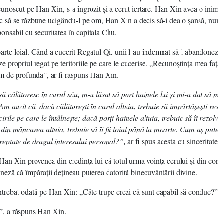
ecunoscut pe Han Xin, s-a îngrozit şi a cerut iertare. Han Xin avea o ini
loc să se răzbune ucigându-l pe om, Han Xin a decis să-i dea o şansă, n
ponsabil cu securitatea în capitala Chu.
arte loial. Când a cucerit Regatul Qi, unii l-au îndemnat să-l abandon
ţeze propriul regat pe teritoriile pe care le cucerise. „Recunoştinţa mea fa
m de profundă”, ar fi răspuns Han Xin.
să călătoresc în carul său, m-a lăsat să port hainele lui şi mi-a dat să
m auzit că, dacă călătoreşti în carul altuia, trebuie să împărtăşeşti re
rile pe care le întâlneşte; dacă porţi hainele altuia, trebuie să îi rezolvi
in mâncarea altuia, trebuie să îi fii loial până la moarte. Cum aş pute
dreptate de dragul interesului personal?”,
ar fi spus acesta cu sinceritate
i Han Xin provenea din credinţa lui că totul urma voinţa cerului şi din c
ineză că împăraţii deţineau puterea datorită binecuvântării divine.
ntrebat odată pe Han Xin: „Câte trupe crezi că sunt capabil să conduc?”
”, a răspuns Han Xin.