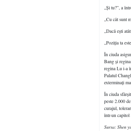
„Şi tu?”, a înt
„Cu cât sunt ma
„Dacă eşti atât
„Poziţia ta es
În ciuda asigur
Bang şi regina
regina Lu i-a 
Palatul Changl
exterminaţi mai
În ciuda sfârşi
peste 2.000 d
curajul, tolera
într-un capitol 
Sursa: Shen y