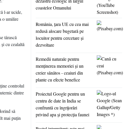
e.”
dezastru ecologic în largul
coastelor Omanului
ă l-ar ucide,
a o umilire
România, ţara UE cu cea mai
redusă alocare bugetară pe
se târască
locuitor pentru cercetare şi
 şi cu cealaltă
dezvoltare
Remedii naturale pentru
menţinerea memoriei şi un
creier sănătos - ceaiuri din
plante cu efecte benefice
ţine controlul
uternic dintre
Proiectul Google pentru un
centru de date în India se
confruntă cu îngrijorări
dorind să
privind apa şi protecţia faunei
lt mai puţin
Postul intermitent: este mai