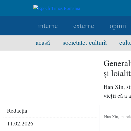
interne
externe
opinii
acasă
societate, cultură
cult
Generalu
şi loiali
Han Xin, st
vieţii că a
Redacţia
Han Xin, marele
11.02.2026