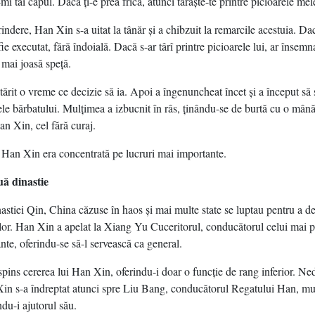
mi tai capul. Dacă ţi-e prea frică, atunci târăşte-te printre picioarele mel
indere, Han Xin s-a uitat la tânăr şi a chibzuit la remarcile acestuia. Dac
ie executat, fără îndoială. Dacă s-ar târî printre picioarele lui, ar însemn
 mai joasă speţă.
ărit o vreme ce decizie să ia. Apoi a îngenuncheat încet şi a început să 
ele bărbatului. Mulţimea a izbucnit în râs, ţinându-se de burtă cu o mână
an Xin, cel fără curaj.
 Han Xin era concentrată pe lucruri mai importante.
uă dinastie
nastiei Qin, China căzuse în haos şi mai multe state se luptau pentru a de
iilor. Han Xin a apelat la Xiang Yu Cuceritorul, conducătorul celui mai p
ante, oferindu-se să-l servească ca general.
pins cererea lui Han Xin, oferindu-i doar o funcţie de rang inferior. Ne
in s-a îndreptat atunci spre Liu Bang, conducătorul Regatului Han, mu
ndu-i ajutorul său.