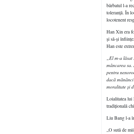
bărbatul l-a r
toleranţă. În 
locotenent res
Han Xin era fo
şi să-şi înfiin
Han este extre
„El m-a lăsat 
mâncarea sa. A
pentru nenoroci
dacă mănânci d
moralitate şi 
Loialitatea lu
tradiţională ch
Liu Bang l-a î
„O sută de mii