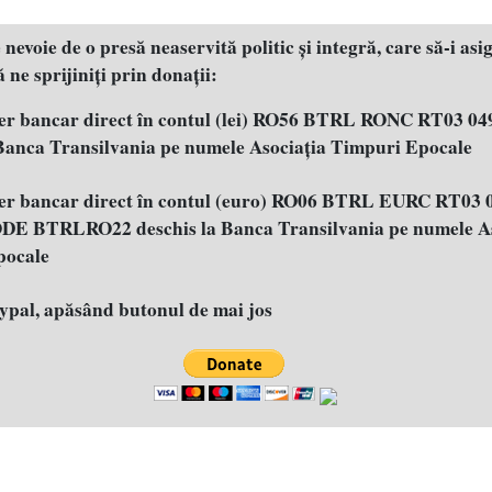
evoie de o presă neaservită politic şi integră, care să-i asig
 ne sprijiniţi prin donaţii:
fer bancar direct în contul (lei) RO56 BTRL RONC RT03 04
 Banca Transilvania pe numele Asociația Timpuri Epocale
fer bancar direct în contul (euro) RO06 BTRL EURC RT03 
E BTRLRO22 deschis la Banca Transilvania pe numele As
pocale
aypal, apăsând butonul de mai jos