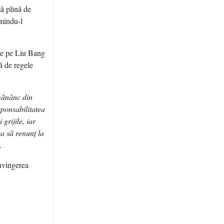
mă plină de
umindu-l
eze pe Liu Bang
ţă de regele
 mănânc din
sponsabilitatea
 grijile, iar
a să renunţ la
.
onvingerea