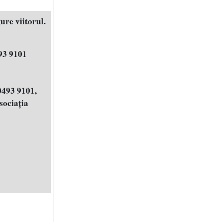
ure viitorul.
93 9101
0493 9101,
ociația