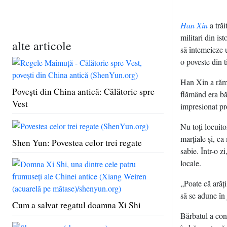
Han Xin
a trăi
militari din is
alte articole
să întemeieze u
o poveste din t
Han Xin a răma
Poveşti din China antică: Călătorie spre
flămând era băi
Vest
impresionat p
Nu toţi locuito
marţiale şi, ca
Shen Yun: Povestea celor trei regate
sabie. Într-o z
locale.
„Poate că arăţi
să se adune în 
Cum a salvat regatul doamna Xi Shi
Bărbatul a con