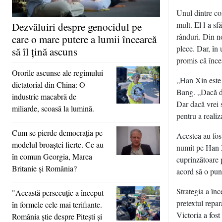
Unul dintre con
mult. El l-a sf
Dezvăluiri despre genocidul pe
rânduri. Din n
care o mare putere a lumii încearcă
plece. Dar, în
să îl ţină ascuns
promis că înce
Ororile ascunse ale regimului
„Han Xin este 
dictatorial din China: O
Bang. „Dacă do
industrie macabră de
Dar dacă vrei 
miliarde, scoasă la lumină.
pentru a realiz
Cum se pierde democraţia pe
Acestea au fos
modelul broaştei fierte. Ce au
numit pe Han X
în comun Georgia, Marea
cuprinzătoare p
Britanie şi România?
acord să o pun
Strategia a în
"Această persecuţie a început
pretextul repar
în formele cele mai terifiante.
Victoria a fost
România ştie despre Piteşti şi