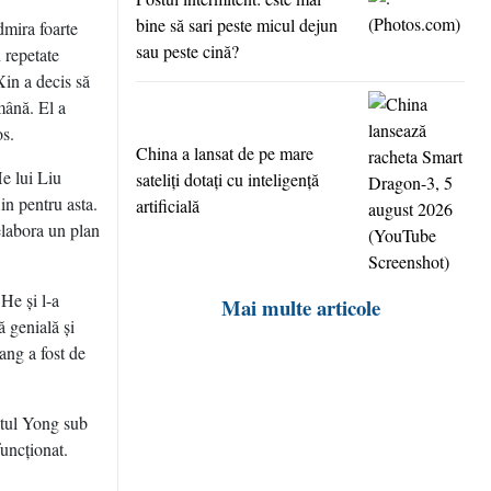
bine să sari peste micul dejun
dmira foarte
sau peste cină?
 repetate
Xin a decis să
mână. El a
os.
China a lansat de pe mare
He lui Liu
sateliţi dotaţi cu inteligenţă
n pentru asta.
artificială
elabora un plan
He şi l-a
Mai multe articole
 genială şi
ang a fost de
atul Yong sub
funcţionat.