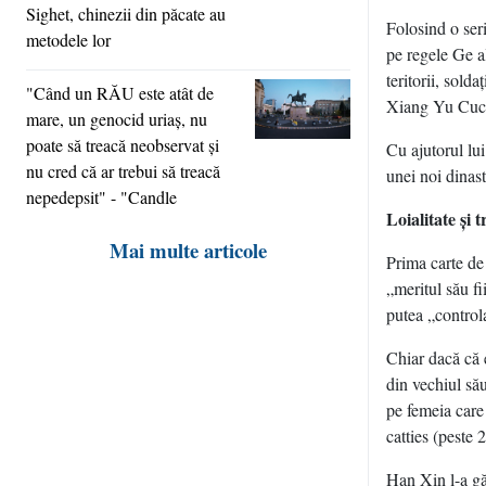
Sighet, chinezii din păcate au
Folosind o ser
metodele lor
pe regele Ge a
teritorii, sold
"Când un RĂU este atât de
Xiang Yu Cucer
mare, un genocid uriaş, nu
poate să treacă neobservat şi
Cu ajutorul lui
nu cred că ar trebui să treacă
unei noi dinas
nepedepsit" - "Candle
Loialitate şi 
Mai multe articole
Prima carte de
„meritul său fi
putea „controla
Chiar dacă că 
din vechiul său
pe femeia care
catties (peste 
Han Xin l-a găs