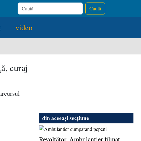
Caută
t
video
ă, curaj
arcursul
din aceeași secțiune
Revoltător. Ambulanţier filmat