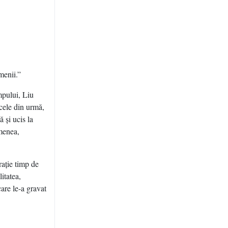
menii.”
mpului, Liu
 cele din urmă,
 şi ucis la
emenea,
raţie timp de
litatea,
care le-a gravat