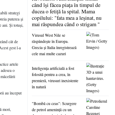
când îşi făcea piaţa în timpul de
ducea o fetiţă la spital. Mama
bili strategi
copilului: "fata mea a leşinat, nu
preia puterea şi
mai răspundea când o strigam "
 ani. Şi totuşi,
Virusul West Nile se
răspândeşte în Europa.
ăzând cât de
Grecia şi Italia înregistrează
Acest gest l-a
cele mai multe cazuri
ctice artele
Inteligenţa artificială a fost
a adesea o
folosită pentru a crea, în
 măcelării
premieră, virusuri inexistente
în natură
orii au început
"Bombă cu ceas": Scurgere
ă mori,
de petrol ameninţă cu un