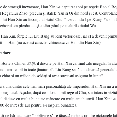
ie de strategii inovatoare, Han Xin i-a capturat apoi pe regele Bao al Re
l Regatului Zhao, precum şi statele Yan şi Qi din nord şi est. Controlân
aţii lui Han Xin au înconjurat statul Chu, încercuindu-l pe Xiang Yu din to
itorul era pierdut — şi-a tăiat gâtul pe malurile râului Wu.
 Han Xin, forţele lui Liu Bang au ieşit victorioase, iar el a devenit primu
tii — Han (nu acelaşi caracter chinezesc ca Han din Han Xin).
trădare
 istorie a Chinei,
Shiji
, îl descrie pe Han Xin ca fiind „de neegalat în afac
ind remarcabil în toate ţinuturile”. Liu Bang se lăuda chiar că generalul 
 chiar şi un milion de soldaţi şi avea succesul asigurat în luptă”.
era una dintre cele mai mari personalităţi ale imperiului, Han Xin nu a u
 oraş natal. Aşadar, după ce a fost numit rege al Chu, s-a întors în vizit
 îi dăduse cu multă bunătate mâncare cu mulţi ani în urmă. Han Xin i-a
200 de livre) de aur pentru a-i răsplăti bunătatea.
it pe bărbatul care îl obligase să se târască ruşinos printre picioarele lu