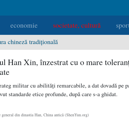
economie
societate, cultură
spor
ura chineză tradiţională
l Han Xin, înzestrat cu o mare toleranţ
tate
rateg militar cu abilităţi remarcabile, a dat dovadă pe p
 avut standarde etice profunde, după care s-a ghidat.
 general din dinastia Han, China antică (ShenYun.org)