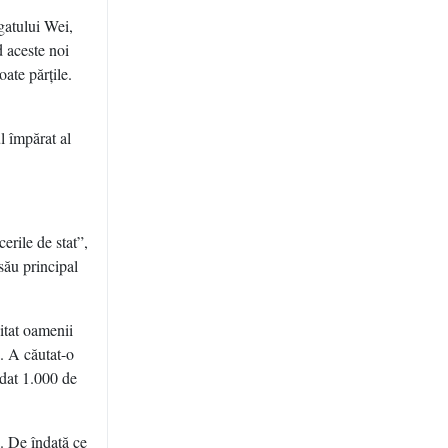
gatului Wei,
d aceste noi
ate părţile.
l împărat al
erile de stat”,
său principal
itat oamenii
ă. A căutat-o
 dat 1.000 de
i. De îndată ce