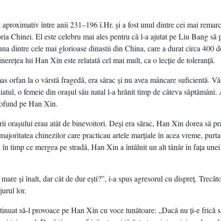
t aproximativ între anii 231–196 î.Hr. şi a fost unul dintre cei mai remarca
toria Chinei. El este celebru mai ales pentru că l-a ajutat pe Liu Bang să 
na dintre cele mai glorioase dinastii din China, care a durat circa 400 de
inereţea lui Han Xin este relatată cel mai mult, ca o lecţie de toleranţă.
s orfan la o vârstă fragedă, era sărac şi nu avea mâncare suficientă. V
atul, o femeie din oraşul său natal l-a hrănit timp de câteva săptămâni. 
rofund pe Han Xin.
rii oraşului erau atât de binevoitori. Deşi era sărac, Han Xin dorea să pra
 majoritatea chinezilor care practicau artele marţiale în acea vreme, purt
i, în timp ce mergea pe stradă, Han Xin a întâlnit un alt tânăr în faţa unei
 mare şi înalt, dar cât de dur eşti?”, i-a spus agresorul cu dispreţ. Trecăt
jurul lor.
tinuat să-l provoace pe Han Xin cu voce tunătoare: „Dacă nu ţi-e frică s