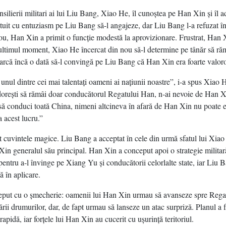
silierii militari ai lui Liu Bang, Xiao He, îl cunoştea pe Han Xin şi îl a
ătuit cu entuziasm pe Liu Bang să-l angajeze, dar Liu Bang l-a refuzat în
ou, Han Xin a primit o funcţie modestă la aprovizionare. Frustrat, Han 
 ultimul moment, Xiao He încercat din nou să-l determine pe tânăr să ră
arcă încă o dată să-l convingă pe Liu Bang că Han Xin era foarte valor
unul dintre cei mai talentaţi oameni ai naţiunii noastre”, i-a spus Xiao 
reşti să rămâi doar conducătorul Regatului Han, n-ai nevoie de Han Xi
să conduci toată China, nimeni altcineva în afară de Han Xin nu poate 
a acest lucru.”
t cuvintele magice. Liu Bang a acceptat în cele din urmă sfatul lui Xiao 
in generalul său principal. Han Xin a conceput apoi o strategie militară
entru a-l învinge pe Xiang Yu şi conducătorii celorlalte state, iar Liu B
ă în aplicare.
ceput cu o şmecherie: oamenii lui Han Xin urmau să avanseze spre Reg
ării drumurilor, dar, de fapt urmau să lanseze un atac surpriză. Planul a 
 rapidă, iar forţele lui Han Xin au cucerit cu uşurinţă teritoriul.