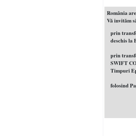
România are n
Vă invităm să
prin trans
deschis la
prin trans
SWIFT COD
Timpuri E
folosind P