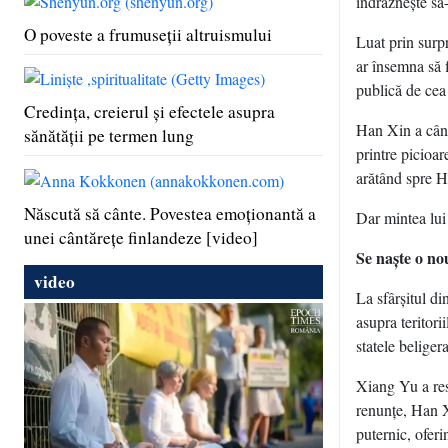
îndrăzneşte să-
O poveste a frumuseţii altruismului
Luat prin surpr
ar însemna să f
publică de cea
Credinţa, creierul şi efectele asupra
Han Xin a cânt
sănătăţii pe termen lung
printre picioar
arătând spre H
Născută să cânte. Povestea emoţionantă a
Dar mintea lui
unei cântăreţe finlandeze [video]
Se naşte o no
video
La sfârşitul di
asupra teritor
statele beliger
Xiang Yu a res
renunţe, Han X
puternic, oferi