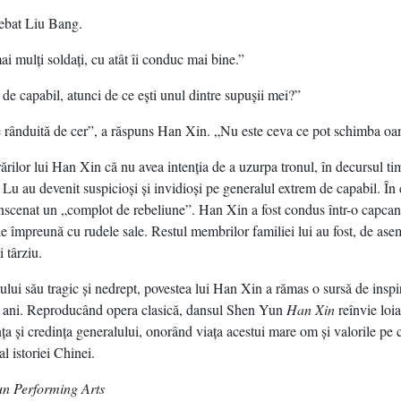
rebat Liu Bang.
i mulţi soldaţi, cu atât îi conduc mai bine.”
 de capabil, atunci de ce eşti unul dintre supuşii mei?”
te rânduită de cer”, a răspuns Han Xin. „Nu este ceva ce pot schimba oa
ărilor lui Han Xin că nu avea intenţia de a uzurpa tronul, în decursul ti
 Lu au devenit suspicioşi şi invidioşi pe generalul extrem de capabil. În
înscenat un „complot de rebeliune”. Han Xin a fost condus într-o capcană
e împreună cu rudele sale. Restul membrilor familiei lui au fost, de as
 târziu.
tului său tragic şi nedrept, povestea lui Han Xin a rămas o sursă de inspi
e ani. Reproducând opera clasică, dansul Shen Yun
Han Xin
reînvie loia
nţa şi credinţa generalului, onorând viaţa acestui mare om şi valorile pe 
al istoriei Chinei.
un Performing Arts