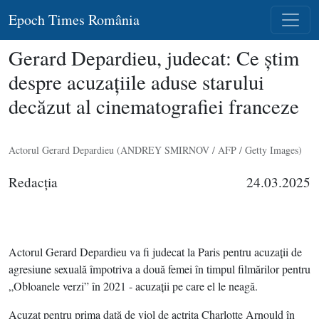
Epoch Times România
Gerard Depardieu, judecat: Ce ştim
despre acuzaţiile aduse starului
decăzut al cinematografiei franceze
Actorul Gerard Depardieu (ANDREY SMIRNOV / AFP / Getty Images)
Redacţia
24.03.2025
Actorul Gerard Depardieu va fi judecat la Paris pentru acuzaţii de
agresiune sexuală împotriva a două femei în timpul filmărilor pentru
„Obloanele verzi” în 2021 - acuzaţii pe care el le neagă.
Acuzat pentru prima dată de viol de actriţa Charlotte Arnould în