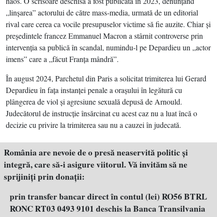
haos. O scrisoare deschisă a fost publicată în 2023, denunţând
„linşarea” actorului de către mass-media, urmată de un editorial
rival care cerea ca vocile presupuselor victime să fie auzite. Chiar şi
preşedintele francez Emmanuel Macron a stârnit controverse prin
intervenţia sa publică în scandal, numindu-l pe Depardieu un „actor
imens” care a „făcut Franţa mândră”.
În august 2024, Parchetul din Paris a solicitat trimiterea lui Gerard
Depardieu în faţa instanţei penale a oraşului în legătură cu
plângerea de viol şi agresiune sexuală depusă de Arnould.
Judecătorul de instrucţie însărcinat cu acest caz nu a luat încă o
decizie cu privire la trimiterea sau nu a cauzei în judecată.
România are nevoie de o presă neaservită politic şi
integră, care să-i asigure viitorul. Vă invităm să ne
sprijiniţi prin donaţii:
prin transfer bancar direct în contul (lei) RO56 BTRL
RONC RT03 0493 9101 deschis la Banca Transilvania