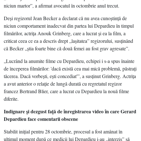
niciun martor”, a afirmat avocatul în octombrie anul trecut.
Deşi regizorul Jean Becker a declarat că nu avea cunoştinţă de
niciun comportament inadecvat din partea lui Depardieu în timpul
filmărilor, actriţa Anouk Grinberg, care a lucrat şi ea la film, a
criticat ceea ce ea a descris drept „laşitatea” regizorului, susţinând
că Becker „ştia foarte bine că două femei au fost grav agresate”.
„Lucrând la anumite filme cu Depardieu, echipei i s-a spus înainte
de începerea filmărilor: 'dacă există cea mai mică problemă, păstraţi
tăcerea. Dacă vorbeşti, eşti concediat'”, a susţinut Grinberg. Actriţa
a avut anterior o relaţie de lungă durată cu regretatul regizor
francez Bertrand Blier, care a lucrat cu Depardieu la nouă filme
diferite.
Indignare şi dezgust faţă de înregistrarea video în care Gerard
Depardieu face comentarii obscene
Stabilit iniţial pentru 28 octombrie, procesul a fost amânat în
ultimul moment după ce medicii lui Depardieu i-au „interzis” să