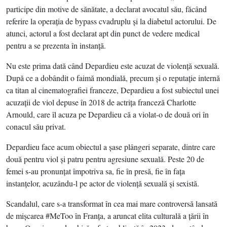
participe din motive de sănătate, a declarat avocatul său, făcând
referire la operaţia de bypass cvadruplu şi la diabetul actorului. De
atunci, actorul a fost declarat apt din punct de vedere medical
pentru a se prezenta în instanţă.
Nu este prima dată când Depardieu este acuzat de violenţă sexuală.
După ce a dobândit o faimă mondială, precum şi o reputaţie internă
ca titan al cinematografiei franceze, Depardieu a fost subiectul unei
acuzaţii de viol depuse în 2018 de actriţa franceză Charlotte
Arnould, care îl acuza pe Depardieu că a violat-o de două ori în
conacul său privat.
Depardieu face acum obiectul a şase plângeri separate, dintre care
două pentru viol şi patru pentru agresiune sexuală. Peste 20 de
femei s-au pronunţat împotriva sa, fie în presă, fie în faţa
instanţelor, acuzându-l pe actor de violenţă sexuală şi sexistă.
Scandalul, care s-a transformat în cea mai mare controversă lansată
de mişcarea #MeToo în Franţa, a aruncat elita culturală a ţării în