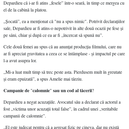
Depardieu că i-ar fi atins „fesele” într-o seară, în timp ce mergea cu
el de la cabină la platou.
„Şocată”, ea a menţionat că "nu a spus nimic". Potrivit declaraţiilor
sale, Depardieu ar fi atins-o nepotrivit în alte două ocazii pe fese şi
pe sâni, chiar şi după ce ea ar fi „încercat să spună nu”.
Cele două femei au spus că au anunţat producţia filmului, care nu
ar fi apreciat gravitatea a ceea ce se întâmplase - şi impactul pe care
l-a avut asupra lor.
„Mi-a luat mult timp să trec peste asta. Pierdusem mult în greutate
şi eram epuizată”, a spus Amelie mai târziu.
Campanie de
calomnie
sau un cod al tăcerii
"
"
?
Depardieu a negat acuzaţiile. Avocatul său a declarat că actorul a
fost „victima unor acuzaţii total false”, în cadrul unei „veritabile
campanii de calomnie”.
„El este judecat pentru că a agresat fizic pe cineva, dar nu există