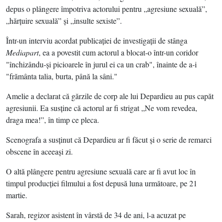
depus o plângere împotriva actorului pentru „agresiune sexuală”,
„hărţuire sexuală” şi „insulte sexiste”.
Într-un interviu acordat publicaţiei de investigaţii de stânga
Mediapart
, ea a povestit cum actorul a blocat-o într-un coridor
"închizându-şi picioarele în jurul ei ca un crab", înainte de a-i
"frământa talia, burta, până la sâni."
Amelie a declarat că gărzile de corp ale lui Depardieu au pus capăt
agresiunii. Ea susţine că actorul ar fi strigat „Ne vom revedea,
draga mea!”, în timp ce pleca.
Scenografa a susţinut că Depardieu ar fi făcut şi o serie de remarci
obscene în aceeaşi zi.
O altă plângere pentru agresiune sexuală care ar fi avut loc în
timpul producţiei filmului a fost depusă luna următoare, pe 21
martie.
Sarah, regizor asistent în vârstă de 34 de ani, l-a acuzat pe