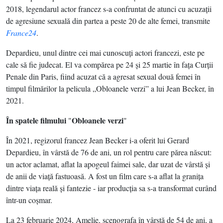
2018, legendarul actor francez s-a confruntat de atunci cu acuzaţii
de agresiune sexuală din partea a peste 20 de alte femei, transmite
France24
.
Depardieu, unul dintre cei mai cunoscuţi actori francezi, este pe
cale să fie judecat. El va compărea pe 24 şi 25 martie în faţa Curţii
Penale din Paris, fiind acuzat că a agresat sexual două femei în
timpul filmărilor la pelicula „Obloanele verzi” a lui Jean Becker, în
2021.
În spatele filmului
Obloanele verzi
"
"
În 2021, regizorul francez Jean Becker i-a oferit lui Gerard
Depardieu, în vârstă de 76 de ani, un rol pentru care părea născut:
un actor aclamat, aflat la apogeul faimei sale, dar uzat de vârstă şi
de anii de viaţă fastuoasă. A fost un film care s-a aflat la graniţa
dintre viaţa reală şi fantezie - iar producţia sa s-a transformat curând
într-un coşmar.
La 23 februarie 2024, Amelie, scenografa în vârstă de 54 de ani, a