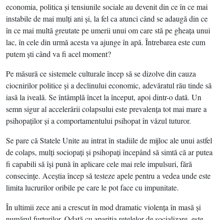
economia, politica şi tensiunile sociale au devenit din ce în ce mai
instabile de mai mulţi ani şi, la fel ca atunci când se adaugă din ce
în ce mai multă greutate pe umerii unui om care stă pe gheaţa unui
lac, în cele din urmă acesta va ajunge în apă. Întrebarea este cum
putem şti când va fi acel moment?
Pe măsură ce sistemele culturale încep să se dizolve din cauza
ciocnirilor politice şi a declinului economic, adevăratul rău tinde să
iasă la iveală. Se întâmplă încet la început, apoi dintr-o dată. Un
semn sigur al accelerării colapsului este prevalenţa tot mai mare a
psihopaţilor şi a comportamentului psihopat în văzul tuturor.
Se pare că Statele Unite au intrat în stadiile de mijloc ale unui astfel
de colaps, mulţi sociopaţi şi psihopaţi începând să simtă că ar putea
fi capabili să îşi pună în aplicare cele mai rele impulsuri, fără
consecinţe. Aceştia încep să testeze apele pentru a vedea unde este
limita lucrurilor oribile pe care le pot face cu impunitate.
În ultimii zece ani a crescut în mod dramatic violenţa în masă şi
numărul furturilor. Odată cu apariţia reţelelor de socializare, este