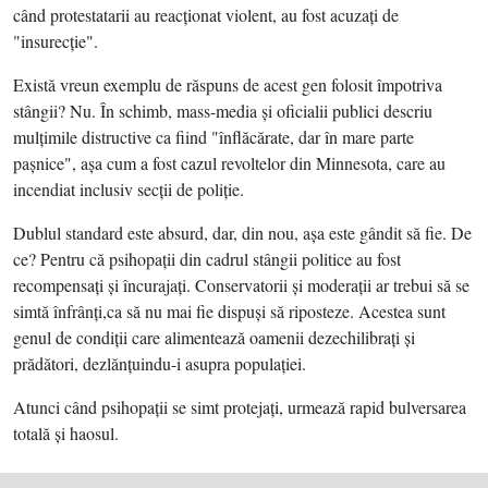
când protestatarii au reacţionat violent, au fost acuzaţi de
"insurecţie".
Există vreun exemplu de răspuns de acest gen folosit împotriva
stângii? Nu. În schimb, mass-media şi oficialii publici descriu
mulţimile distructive ca fiind "înflăcărate, dar în mare parte
paşnice", aşa cum a fost cazul revoltelor din Minnesota, care au
incendiat inclusiv secţii de poliţie.
Dublul standard este absurd, dar, din nou, aşa este gândit să fie. De
ce? Pentru că psihopaţii din cadrul stângii politice au fost
recompensaţi şi încurajaţi. Conservatorii şi moderaţii ar trebui să se
simtă înfrânţi,ca să nu mai fie dispuşi să riposteze. Acestea sunt
genul de condiţii care alimentează oamenii dezechilibraţi şi
prădători, dezlănţuindu-i asupra populaţiei.
Atunci când psihopaţii se simt protejaţi, urmează rapid bulversarea
totală şi haosul.