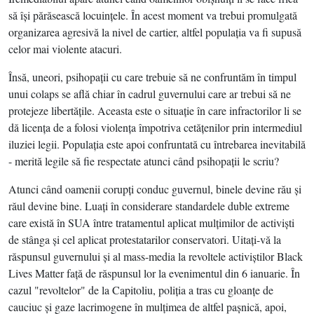
să îşi părăsească locuinţele. În acest moment va trebui promulgată
organizarea agresivă la nivel de cartier, altfel populaţia va fi supusă
celor mai violente atacuri.
Însă, uneori, psihopaţii cu care trebuie să ne confruntăm în timpul
unui colaps se află chiar în cadrul guvernului care ar trebui să ne
protejeze libertăţile. Aceasta este o situaţie în care infractorilor li se
dă licenţa de a folosi violenţa împotriva cetăţenilor prin intermediul
iluziei legii. Populaţia este apoi confruntată cu întrebarea inevitabilă
- merită legile să fie respectate atunci când psihopaţii le scriu?
Atunci când oamenii corupţi conduc guvernul, binele devine rău şi
răul devine bine. Luaţi în considerare standardele duble extreme
care există în SUA între tratamentul aplicat mulţimilor de activişti
de stânga şi cel aplicat protestatarilor conservatori. Uitaţi-vă la
răspunsul guvernului şi al mass-media la revoltele activiştilor Black
Lives Matter faţă de răspunsul lor la evenimentul din 6 ianuarie. În
cazul "revoltelor" de la Capitoliu, poliţia a tras cu gloanţe de
cauciuc şi gaze lacrimogene în mulţimea de altfel paşnică, apoi,