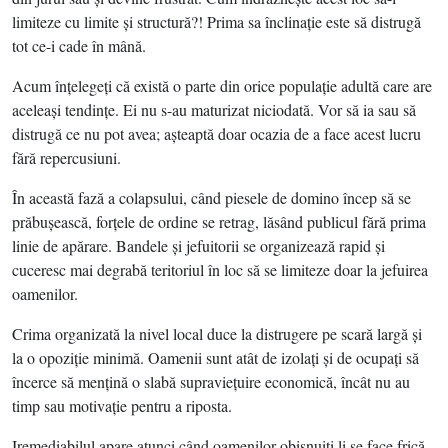
limiteze cu limite şi structură?! Prima sa înclinaţie este să distrugă
tot ce-i cade în mână.
Acum înţelegeţi că există o parte din orice populaţie adultă care are
aceleaşi tendinţe. Ei nu s-au maturizat niciodată. Vor să ia sau să
distrugă ce nu pot avea; aşteaptă doar ocazia de a face acest lucru
fără repercusiuni.
În această fază a colapsului, când piesele de domino încep să se
prăbuşească, forţele de ordine se retrag, lăsând publicul fără prima
linie de apărare. Bandele şi jefuitorii se organizează rapid şi
cuceresc mai degrabă teritoriul în loc să se limiteze doar la jefuirea
oamenilor.
Crima organizată la nivel local duce la distrugere pe scară largă şi
la o opoziţie minimă. Oamenii sunt atât de izolaţi şi de ocupaţi să
încerce să menţină o slabă supravieţuire economică, încât nu au
timp sau motivaţie pentru a riposta.
Iremediabilul apare atunci când oamenilor obişnuiţi li se face frică