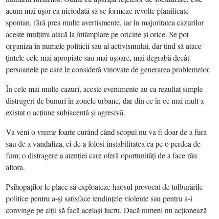
acum mai uşor ca niciodată să se formeze revolte planificate
spontan, fără prea multe avertismente, iar în majoritatea cazurilor
aceste mulţimi atacă la întâmplare pe oricine şi orice. Se pot
organiza în numele politicii sau al activismului, dar tind să atace
ţintele cele mai apropiate sau mai uşoare, mai degrabă decât
persoanele pe care le consideră vinovate de generarea problemelor.
În cele mai multe cazuri, aceste evenimente au ca rezultat simple
distrugeri de bunuri în zonele urbane, dar din ce în ce mai mult a
existat o acţiune subiacentă şi agresivă.
Va veni o vreme foarte curând când scopul nu va fi doar de a fura
sau de a vandaliza, ci de a folosi instabilitatea ca pe o perdea de
fum; o distragere a atenţiei care oferă oportunităţi de a face rău
altora.
Psihopaţilor le place să exploateze haosul provocat de tulburările
politice pentru a-şi satisface tendinţele violente sau pentru a-i
convinge pe alţii să facă acelaşi lucru. Dacă nimeni nu acţionează