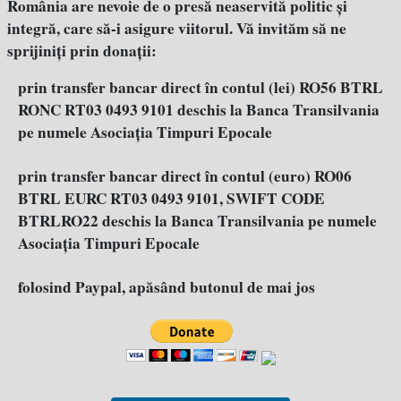
România are nevoie de o presă neaservită politic şi
integră, care să-i asigure viitorul. Vă invităm să ne
sprijiniţi prin donaţii:
prin transfer bancar direct în contul (lei) RO56 BTRL
RONC RT03 0493 9101 deschis la Banca Transilvania
pe numele Asociația Timpuri Epocale
prin transfer bancar direct în contul (euro) RO06
BTRL EURC RT03 0493 9101, SWIFT CODE
BTRLRO22 deschis la Banca Transilvania pe numele
Asociația Timpuri Epocale
folosind Paypal, apăsând butonul de mai jos