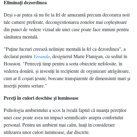
Eliminaţi dezordinea
Deşi s-ar putea să nu fie la fel de amuzantă precum decorarea noii
tale camere preferate, decongestionarea zonelor mai copleşitoare
din punct de vedere vizual ale unei case poate face minuni pentru
sănătatea mentală.
"Puţine lucruri creează nelinişte mentală la fel ca dezordinea", a
declarat pentru
Veranda
, designerul Marie Flanigan, cu sediul în
Houston. "Petreceţi timp pentru a sorta obiectele nefolosite, în
vederea donării, şi investiţi în recipiente de organizare atrăgătoare,
cum ar fi coşuri ţesute, borcane transparente de dimensiuni mari şi
inserţii pentru sertare."
Pereţi în culori deschise şi luminoase
Psihologia ambientului a scos la iveală faptul că nuanţa pereţilor
unei case poate avea un impact semnificativ asupra confortului
personal. Pentru un ambient mai calm, luaţi în considerare
utilizarea unor culori luminoase, dar discrete.