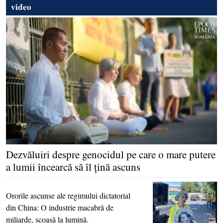
video
Dezvăluiri despre genocidul pe care o mare putere
a lumii încearcă să îl ţină ascuns
Ororile ascunse ale regimului dictatorial
din China: O industrie macabră de
miliarde, scoasă la lumină.