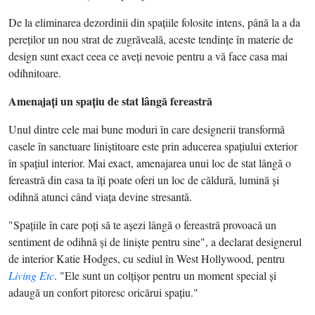
De la eliminarea dezordinii din spaţiile folosite intens, până la a da
pereţilor un nou strat de zugrăveală, aceste tendinţe în materie de
design sunt exact ceea ce aveţi nevoie pentru a vă face casa mai
odihnitoare.
Amenajaţi un spaţiu de stat lângă fereastră
Unul dintre cele mai bune moduri în care designerii transformă
casele în sanctuare liniştitoare este prin aducerea spaţiului exterior
în spaţiul interior. Mai exact, amenajarea unui loc de stat lângă o
fereastră din casa ta îţi poate oferi un loc de căldură, lumină şi
odihnă atunci când viaţa devine stresantă.
"Spaţiile în care poţi să te aşezi lângă o fereastră provoacă un
sentiment de odihnă şi de linişte pentru sine", a declarat designerul
de interior Katie Hodges, cu sediul în West Hollywood, pentru
Living Etc
. "Ele sunt un colţişor pentru un moment special şi
adaugă un confort pitoresc oricărui spaţiu."