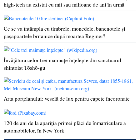
high-tech au existat cu mii sau milioane de ani în urmă
Ce se va întâmpla cu timbrele, monedele, bancnotele şi
paşapoartele britanice după moartea Reginei?
Învăţătura celor trei maimuţe înţelepte din sanctuarul
shintoist Tōshō-gu
Arta porţelanului: veselă de lux pentru capete încoronate
120 de ani de la apariţia primei plăci de înmatriculare a
automobilelor, în New York