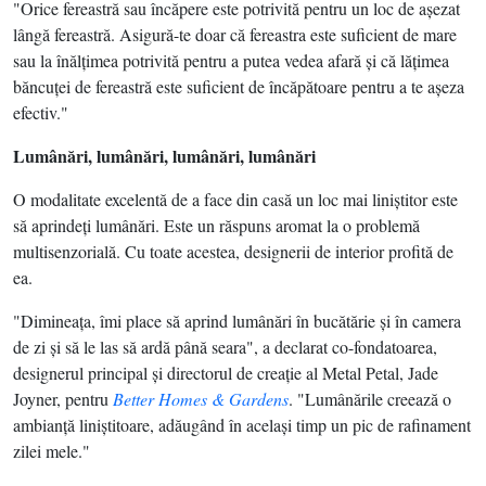
"Orice fereastră sau încăpere este potrivită pentru un loc de aşezat
lângă fereastră. Asigură-te doar că fereastra este suficient de mare
sau la înălţimea potrivită pentru a putea vedea afară şi că lăţimea
băncuţei de fereastră este suficient de încăpătoare pentru a te aşeza
efectiv."
Lumânări, lumânări, lumânări, lumânări
O modalitate excelentă de a face din casă un loc mai liniştitor este
să aprindeţi lumânări. Este un răspuns aromat la o problemă
multisenzorială. Cu toate acestea, designerii de interior profită de
ea.
"Dimineaţa, îmi place să aprind lumânări în bucătărie şi în camera
de zi şi să le las să ardă până seara", a declarat co-fondatoarea,
designerul principal şi directorul de creaţie al Metal Petal, Jade
Joyner, pentru
Better Homes & Gardens
. "Lumânările creează o
ambianţă liniştitoare, adăugând în acelaşi timp un pic de rafinament
zilei mele."