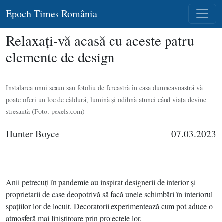
Epoch Times România
Relaxaţi-vă acasă cu aceste patru
elemente de design
Instalarea unui scaun sau fotoliu de fereastră în casa dumneavoastră vă
poate oferi un loc de căldură, lumină şi odihnă atunci când viaţa devine
stresantă (Foto: pexels.com)
Hunter Boyce
07.03.2023
Anii petrecuţi în pandemie au inspirat designerii de interior şi
proprietarii de case deopotrivă să facă unele schimbări în interiorul
spaţiilor lor de locuit. Decoratorii experimentează cum pot aduce o
atmosferă mai liniştitoare prin proiectele lor.