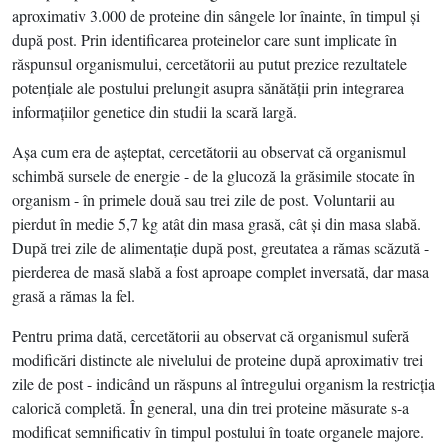
aproximativ 3.000 de proteine din sângele lor înainte, în timpul şi
după post. Prin identificarea proteinelor care sunt implicate în
răspunsul organismului, cercetătorii au putut prezice rezultatele
potenţiale ale postului prelungit asupra sănătăţii prin integrarea
informaţiilor genetice din studii la scară largă.
Aşa cum era de aşteptat, cercetătorii au observat că organismul
schimbă sursele de energie - de la glucoză la grăsimile stocate în
organism - în primele două sau trei zile de post. Voluntarii au
pierdut în medie 5,7 kg atât din masa grasă, cât şi din masa slabă.
După trei zile de alimentaţie după post, greutatea a rămas scăzută -
pierderea de masă slabă a fost aproape complet inversată, dar masa
grasă a rămas la fel.
Pentru prima dată, cercetătorii au observat că organismul suferă
modificări distincte ale nivelului de proteine după aproximativ trei
zile de post - indicând un răspuns al întregului organism la restricţia
calorică completă. În general, una din trei proteine măsurate s-a
modificat semnificativ în timpul postului în toate organele majore.