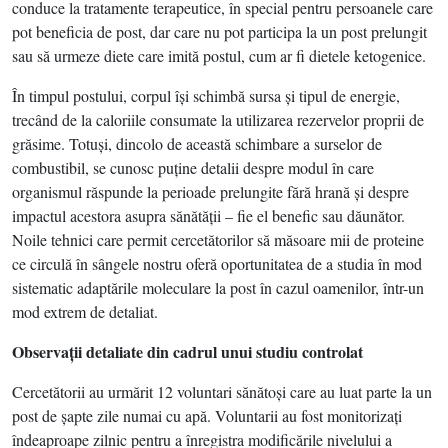
conduce la tratamente terapeutice, în special pentru persoanele care
pot beneficia de post, dar care nu pot participa la un post prelungit
sau să urmeze diete care imită postul, cum ar fi dietele ketogenice.
În timpul postului, corpul îşi schimbă sursa şi tipul de energie,
trecând de la caloriile consumate la utilizarea rezervelor proprii de
grăsime. Totuşi, dincolo de această schimbare a surselor de
combustibil, se cunosc puţine detalii despre modul în care
organismul răspunde la perioade prelungite fără hrană şi despre
impactul acestora asupra sănătăţii – fie el benefic sau dăunător.
Noile tehnici care permit cercetătorilor să măsoare mii de proteine
ce circulă în sângele nostru oferă oportunitatea de a studia în mod
sistematic adaptările moleculare la post în cazul oamenilor, într-un
mod extrem de detaliat.
Observaţii detaliate din cadrul unui studiu controlat
Cercetătorii au urmărit 12 voluntari sănătoşi care au luat parte la un
post de şapte zile numai cu apă. Voluntarii au fost monitorizaţi
îndeaproape zilnic pentru a înregistra modificările nivelului a