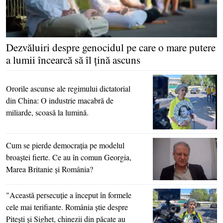
Dezvăluiri despre genocidul pe care o mare putere
a lumii încearcă să îl ţină ascuns
Ororile ascunse ale regimului dictatorial
din China: O industrie macabră de
miliarde, scoasă la lumină.
Cum se pierde democraţia pe modelul
broaştei fierte. Ce au în comun Georgia,
Marea Britanie şi România?
"Această persecuţie a început în formele
cele mai terifiante. România ştie despre
Piteşti şi Sighet, chinezii din păcate au