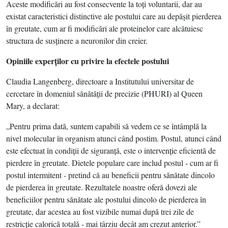
Aceste modificări au fost consecvente la toţi voluntarii, dar au
existat caracteristici distinctive ale postului care au depăşit pierderea
în greutate, cum ar fi modificări ale proteinelor care alcătuiesc
structura de susţinere a neuronilor din creier.
Opiniile experţilor cu privire la efectele postului
Claudia Langenberg, directoare a Institutului universitar de
cercetare în domeniul sănătăţii de precizie (PHURI) al Queen
Mary, a declarat:
„Pentru prima dată, suntem capabili să vedem ce se întâmplă la
nivel molecular în organism atunci când postim. Postul, atunci când
este efectuat în condiţii de siguranţă, este o intervenţie eficientă de
pierdere în greutate. Dietele populare care includ postul - cum ar fi
postul intermitent - pretind că au beneficii pentru sănătate dincolo
de pierderea în greutate. Rezultatele noastre oferă dovezi ale
beneficiilor pentru sănătate ale postului dincolo de pierderea în
greutate, dar acestea au fost vizibile numai după trei zile de
restricţie calorică totală - mai târziu decât am crezut anterior.”