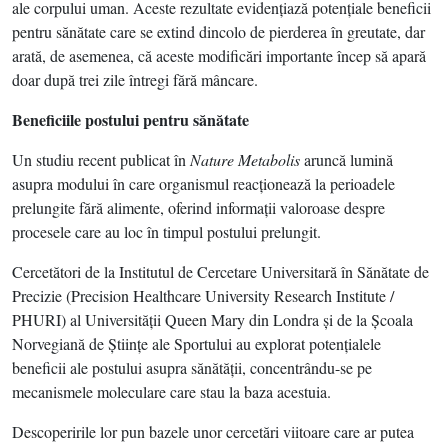
ale corpului uman. Aceste rezultate evidenţiază potenţiale beneficii
pentru sănătate care se extind dincolo de pierderea în greutate, dar
arată, de asemenea, că aceste modificări importante încep să apară
doar după trei zile întregi fără mâncare.
Beneficiile postului pentru sănătate
Un studiu recent publicat în
Nature Metabolis
aruncă lumină
asupra modului în care organismul reacţionează la perioadele
prelungite fără alimente, oferind informaţii valoroase despre
procesele care au loc în timpul postului prelungit.
Cercetători de la Institutul de Cercetare Universitară în Sănătate de
Precizie (Precision Healthcare University Research Institute /
PHURI) al Universităţii Queen Mary din Londra şi de la Şcoala
Norvegiană de Ştiinţe ale Sportului au explorat potenţialele
beneficii ale postului asupra sănătăţii, concentrându-se pe
mecanismele moleculare care stau la baza acestuia.
Descoperirile lor pun bazele unor cercetări viitoare care ar putea