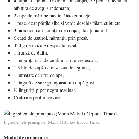
4 tulpini de ţelină, tăiate în felii subţiri, (se poate înlocui cu
albitură ce aveţi la îndemână),
2 cepe de mărime medie tăiate cubuleţe,
1 praz, doar părţile albe şi verde deschis tăiate cubuleţe,
3 morcovi mari, curăţaţi de coajă şi tăiaţi mărunt
6 căţei de usturoi, mărunţiţi prin presă,
450 g de mazăre despicată uscată,
1 frunză de dafin,
1 linguriţă rasă de cimbru sau salvie uscată,
1,5 litri de supă de oase sau de legume,
1 jumătate de litru de apă,
1 lingură de sare grunjoasă sau după gust,
½ linguriţă piper negru măcinat,
Crutoane pentru servire
Ingredientele principale (Maria Matyiku/ Epoch Times)
Modul de preparare: