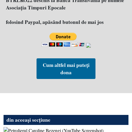
BTRLRO22 deschis la Banca Transilvania pe numele
Asociația Timpuri Epocale
folosind Paypal, apăsând butonul de mai jos
Cum altfel mai puteți
dona
din aceeași secțiune