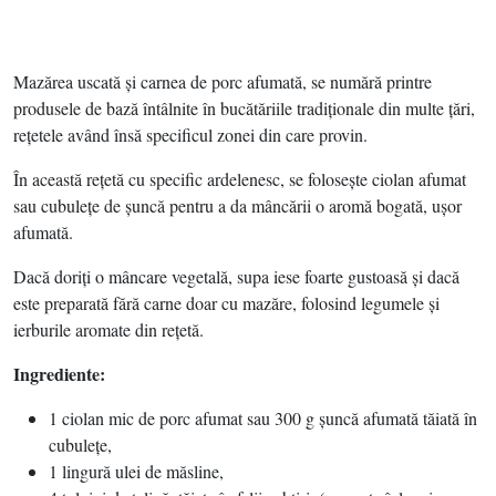
Mazărea uscată şi carnea de porc afumată, se numără printre
produsele de bază întâlnite în bucătăriile tradiţionale din multe ţări,
reţetele având însă specificul zonei din care provin.
În această reţetă cu specific ardelenesc, se foloseşte ciolan afumat
sau cubuleţe de şuncă pentru a da mâncării o aromă bogată, uşor
afumată.
Dacă doriţi o mâncare vegetală, supa iese foarte gustoasă şi dacă
este preparată fără carne doar cu mazăre, folosind legumele şi
ierburile aromate din reţetă.
Ingrediente:
1 ciolan mic de porc afumat sau 300 g şuncă afumată tăiată în
cubuleţe,
1 lingură ulei de măsline,