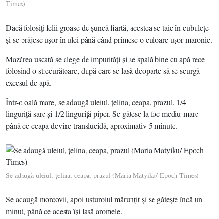
Times)
Dacă folosiţi felii groase de şuncă fiartă, acestea se taie în cubuleţe
şi se prăjesc uşor în ulei până când primesc o culoare uşor maronie.
Mazărea uscată se alege de impurităţi şi se spală bine cu apă rece
folosind o strecurătoare, după care se lasă deoparte să se scurgă
excesul de apă.
Într-o oală mare, se adaugă uleiul, ţelina, ceapa, prazul, 1/4
linguriţă sare şi 1/2 linguriţă piper. Se gătesc la foc mediu-mare
până ce ceapa devine translucidă, aproximativ 5 minute.
Se adaugă uleiul, ţelina, ceapa, prazul (Maria Matyiku/ Epoch Times)
Se adaugă morcovii, apoi usturoiul mărunţit şi se găteşte încă un
minut, până ce acesta îşi lasă aromele.