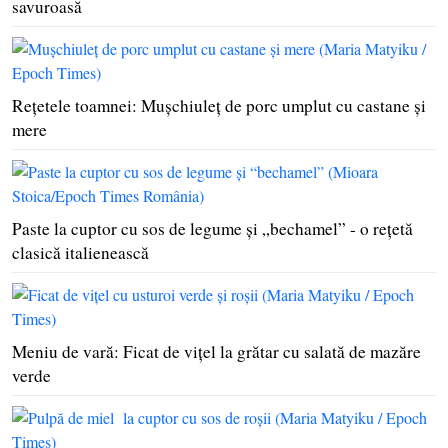
savuroasă
Reţetele toamnei: Muşchiuleţ de porc umplut cu castane şi
mere
Paste la cuptor cu sos de legume şi „bechamel” - o reţetă
clasică italienească
Meniu de vară: Ficat de viţel la grătar cu salată de mazăre
verde