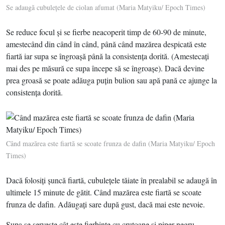
Se adaugă cubuleţele de ciolan afumat (Maria Matyiku/ Epoch Times)
Se reduce focul şi se fierbe neacoperit timp de 60-90 de minute,
amestecând din când în când, până când mazărea despicată este
fiartă iar supa se îngroaşă până la consistenţa dorită. (Amestecaţi
mai des pe măsură ce supa începe să se îngroaşe). Dacă devine
prea groasă se poate adăuga puţin bulion sau apă pană ce ajunge la
consistenţa dorită.
Când mazărea este fiartă se scoate frunza de dafin (Maria Matyiku/ Epoch
Times)
Dacă folosiţi şuncă fiartă, cubuleţele tăiate în prealabil se adaugă în
ultimele 15 minute de gătit. Când mazărea este fiartă se scoate
frunza de dafin. Adăugaţi sare după gust, dacă mai este nevoie.
Supa se serveşte cât este fierbinte cu crutoane şi piper negru,