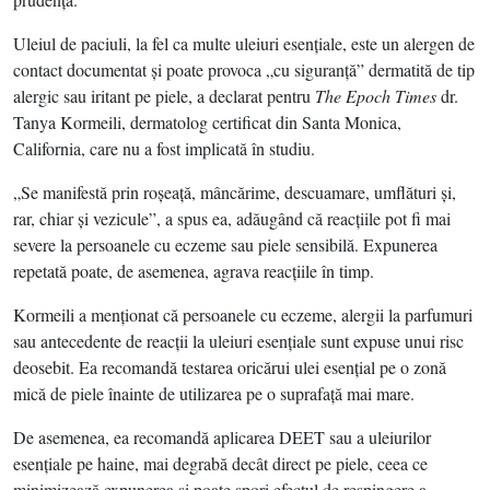
Uleiul de paciuli, la fel ca multe uleiuri esenţiale, este un alergen de
contact documentat şi poate provoca „cu siguranţă” dermatită de tip
alergic sau iritant pe piele, a declarat pentru
The Epoch Times
dr.
Tanya Kormeili, dermatolog certificat din Santa Monica,
California, care nu a fost implicată în studiu.
„Se manifestă prin roşeaţă, mâncărime, descuamare, umflături şi,
rar, chiar şi vezicule”, a spus ea, adăugând că reacţiile pot fi mai
severe la persoanele cu eczeme sau piele sensibilă. Expunerea
repetată poate, de asemenea, agrava reacţiile în timp.
Kormeili a menţionat că persoanele cu eczeme, alergii la parfumuri
sau antecedente de reacţii la uleiuri esenţiale sunt expuse unui risc
deosebit. Ea recomandă testarea oricărui ulei esenţial pe o zonă
mică de piele înainte de utilizarea pe o suprafaţă mai mare.
De asemenea, ea recomandă aplicarea DEET sau a uleiurilor
esenţiale pe haine, mai degrabă decât direct pe piele, ceea ce
minimizează expunerea şi poate spori efectul de respingere a