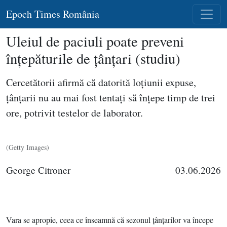
Epoch Times România
Uleiul de paciuli poate preveni
înţepăturile de ţânţari (studiu)
Cercetătorii afirmă că datorită loţiunii expuse,
ţânţarii nu au mai fost tentaţi să înţepe timp de trei
ore, potrivit testelor de laborator.
(Getty Images)
George Citroner
03.06.2026
Vara se apropie, ceea ce înseamnă că sezonul ţânţarilor va începe