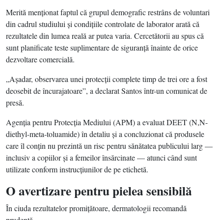
Merită menţionat faptul că grupul demografic restrâns de voluntari
din cadrul studiului şi condiţiile controlate de laborator arată că
rezultatele din lumea reală ar putea varia. Cercetătorii au spus că
sunt planificate teste suplimentare de siguranţă înainte de orice
dezvoltare comercială.
„Aşadar, observarea unei protecţii complete timp de trei ore a fost
deosebit de încurajatoare”, a declarat Santos într-un comunicat de
presă.
Agenţia pentru Protecţia Mediului (APM) a evaluat DEET (N,N-
diethyl-meta-toluamide) în detaliu şi a concluzionat că produsele
care îl conţin nu prezintă un risc pentru sănătatea publicului larg —
inclusiv a copiilor şi a femeilor însărcinate — atunci când sunt
utilizate conform instrucţiunilor de pe etichetă.
O avertizare pentru pielea sensibilă
În ciuda rezultatelor promiţătoare, dermatologii recomandă
prudenţă.