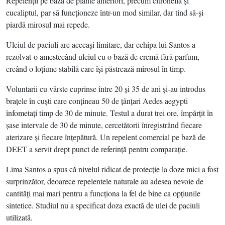
Repelenţii pe bază de plante anteriori, precum citronella şi
eucaliptul, par să funcţioneze într-un mod similar, dar tind să-şi
piardă mirosul mai repede.
Uleiul de paciuli are aceeaşi limitare, dar echipa lui Santos a
rezolvat-o amestecând uleiul cu o bază de cremă fără parfum,
creând o loţiune stabilă care îşi păstrează mirosul în timp.
Voluntarii cu vârste cuprinse între 20 şi 35 de ani şi-au introdus
braţele în cuşti care conţineau 50 de ţânţari Aedes aegypti
înfometaţi timp de 30 de minute. Testul a durat trei ore, împărţit în
şase intervale de 30 de minute, cercetătorii înregistrând fiecare
aterizare şi fiecare înţepătură. Un repelent comercial pe bază de
DEET a servit drept punct de referinţă pentru comparaţie.
Lima Santos a spus că nivelul ridicat de protecţie la doze mici a fost
surprinzător, deoarece repelentele naturale au adesea nevoie de
cantităţi mai mari pentru a funcţiona la fel de bine ca opţiunile
sintetice. Studiul nu a specificat doza exactă de ulei de paciuli
utilizată.