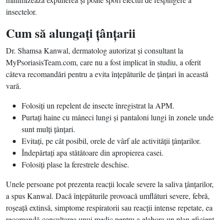
insectelor.
Cum să alungaţi ţânţarii
Dr. Shamsa Kanwal, dermatolog autorizat şi consultant la
MyPsoriasisTeam.com, care nu a fost implicat în studiu, a oferit
câteva recomandări pentru a evita înţepăturile de ţânţari în această
vară.
Folosiţi un repelent de insecte înregistrat la APM.
Purtaţi haine cu mâneci lungi şi pantaloni lungi în zonele unde
sunt mulţi ţânţari.
Evitaţi, pe cât posibil, orele de vârf ale activităţii ţânţarilor.
Îndepărtaţi apa stătătoare din apropierea casei.
Folosiţi plase la ferestrele deschise.
Unele persoane pot prezenta reacţii locale severe la saliva ţânţarilor,
a spus Kanwal. Dacă înţepăturile provoacă umflături severe, febră,
roşeaţă extinsă, simptome respiratorii sau reacţii intense repetate, ea
recomandă consultarea unui medic pentru a elabora un plan eficient