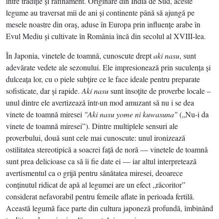
între tradiţie şi rafinament. Originare din India de Sud, aceste
legume au traversat mii de ani şi continente până să ajungă pe
mesele noastre din oraş, aduse în Europa prin influenţe arabe în
Evul Mediu şi cultivate în România încă din secolul al XVIII-lea.
În Japonia, vinetele de toamnă, cunoscute drept
aki nasu
, sunt
adevărate vedete ale sezonului. Ele impresionează prin suculenţa şi
dulceaţa lor, cu o piele subţire ce le face ideale pentru preparate
sofisticate, dar şi rapide.
Aki nasu
sunt însoţite de proverbe locale –
unul dintre ele avertizează într-un mod amuzant să nu i se dea
vinete de toamnă miresei
"Aki nasu yome ni kuwasuna"
(„Nu-i da
vinete de toamnă miresei”). Dintre multiplele sensuri ale
proverbului, două sunt cele mai cunoscute: unul ironizează
ostilitatea stereotipică a soacrei faţă de noră — vinetele de toamnă
sunt prea delicioase ca să îi fie date ei — iar altul interpretează
avertismentul ca o grijă pentru sănătatea miresei, deoarece
conţinutul ridicat de apă al legumei are un efect „răcoritor”
considerat nefavorabil pentru femeile aflate în perioada fertilă.
Această legumă face parte din cultura japoneză profundă, îmbinând