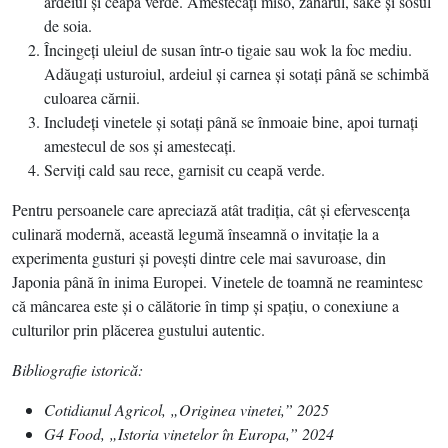
ardeiul şi ceapa verde. Amestecaţi miso, zahărul, sake şi sosul
de soia.
Încingeţi uleiul de susan într-o tigaie sau wok la foc mediu.
Adăugaţi usturoiul, ardeiul şi carnea şi sotaţi până se schimbă
culoarea cărnii.
Includeţi vinetele şi sotaţi până se înmoaie bine, apoi turnaţi
amestecul de sos şi amestecaţi.
Serviţi cald sau rece, garnisit cu ceapă verde.
Pentru persoanele care apreciază atât tradiţia, cât şi efervescenţa
culinară modernă, această legumă înseamnă o invitaţie la a
experimenta gusturi şi poveşti dintre cele mai savuroase, din
Japonia până în inima Europei. Vinetele de toamnă ne reamintesc
că mâncarea este şi o călătorie în timp şi spaţiu, o conexiune a
culturilor prin plăcerea gustului autentic.
Bibliografie istorică:
Cotidianul Agricol, „Originea vinetei,” 2025
G4 Food, „Istoria vinetelor în Europa,” 2024