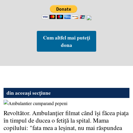
Cum altfel mai puteți
dona
din aceeași secțiune
Revoltător. Ambulanţier filmat când îşi făcea piaţa
în timpul de ducea o fetiţă la spital. Mama
copilului: "fata mea a leşinat, nu mai răspundea