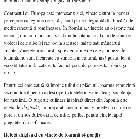
tradiţia cu bucuria simplă a gustului sezonier.
Contrastul cu Europa este interesant: aici, vinetele sunt în general
percepute ca legume de vară şi sunt parte integrantă din bucătăriile
mediteraneană şi românească. În România, vinetele au o istorie mai
recentă, dar cu o rădăcină solidă în bucătăria locală, unde soiurile
violet şi cele albe îşi fac loc în zacuscă, salate sau mâncăruri
coapte. Vinetele româneşti, spre deosebire de cele japoneze de
toamnă, nu sunt încărcate cu simbolism cultural, însă gustul lor şi
versatilitatea în bucătărie le fac nelipsite de pe mesele urbane şi
rurale.
Pentru cei care caută să îmbine utilul cu plăcutul, toamna reprezintă
sezonul ideal pentru a descoperi vinetele în varietatea şi suculenţa
lor maximă. O sugestie culinară inspirată direct din Japonia este
reţeta de
shigiyaki
, un preparat care combină vinetele cu carne de
porc şi un sos dulce-sărat de miso, perfect pentru cinele rapid
pregătite, dar sofisticate.
Reţetă shigiyaki cu vinete de toamnă (4 porţii)