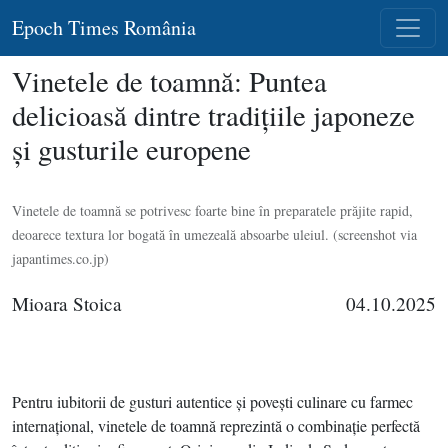
Epoch Times România
Vinetele de toamnă: Puntea
delicioasă dintre tradiţiile japoneze
şi gusturile europene
Vinetele de toamnă se potrivesc foarte bine în preparatele prăjite rapid,
deoarece textura lor bogată în umezeală absoarbe uleiul. (screenshot via
japantimes.co.jp)
Mioara Stoica
04.10.2025
Pentru iubitorii de gusturi autentice şi poveşti culinare cu farmec
internaţional, vinetele de toamnă reprezintă o combinaţie perfectă