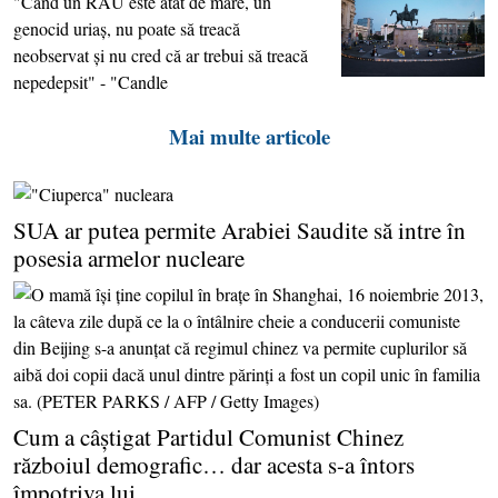
"Când un RĂU este atât de mare, un
genocid uriaş, nu poate să treacă
neobservat şi nu cred că ar trebui să treacă
nepedepsit" - "Candle
Mai multe articole
SUA ar putea permite Arabiei Saudite să intre în
posesia armelor nucleare
Cum a câştigat Partidul Comunist Chinez
războiul demografic… dar acesta s-a întors
împotriva lui