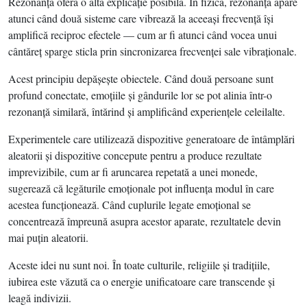
Rezonanţa oferă o altă explicaţie posibilă. În fizică, rezonanţa apare
atunci când două sisteme care vibrează la aceeaşi frecvenţă îşi
amplifică reciproc efectele — cum ar fi atunci când vocea unui
cântăreţ sparge sticla prin sincronizarea frecvenţei sale vibraţionale.
Acest principiu depăşeşte obiectele. Când două persoane sunt
profund conectate, emoţiile şi gândurile lor se pot alinia într-o
rezonanţă similară, întărind şi amplificând experienţele celeilalte.
Experimentele care utilizează dispozitive generatoare de întâmplări
aleatorii şi dispozitive concepute pentru a produce rezultate
imprevizibile, cum ar fi aruncarea repetată a unei monede,
sugerează că legăturile emoţionale pot influenţa modul în care
acestea funcţionează. Când cuplurile legate emoţional se
concentrează împreună asupra acestor aparate, rezultatele devin
mai puţin aleatorii.
Aceste idei nu sunt noi. În toate culturile, religiile şi tradiţiile,
iubirea este văzută ca o energie unificatoare care transcende şi
leagă indivizii.