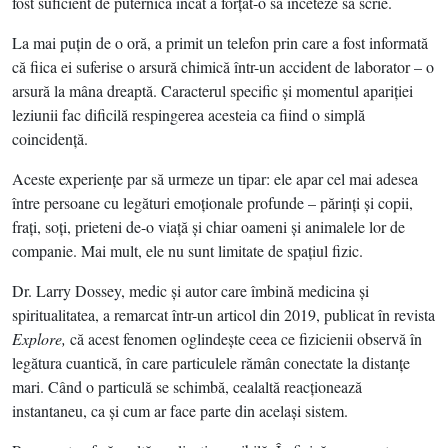
fost suficient de puternică încât a forţat-o să înceteze să scrie.
La mai puţin de o oră, a primit un telefon prin care a fost informată
că fiica ei suferise o arsură chimică într-un accident de laborator – o
arsură la mâna dreaptă. Caracterul specific şi momentul apariţiei
leziunii fac dificilă respingerea acesteia ca fiind o simplă
coincidenţă.
Aceste experienţe par să urmeze un tipar: ele apar cel mai adesea
între persoane cu legături emoţionale profunde – părinţi şi copii,
fraţi, soţi, prieteni de-o viaţă şi chiar oameni şi animalele lor de
companie. Mai mult, ele nu sunt limitate de spaţiul fizic.
Dr. Larry Dossey, medic şi autor care îmbină medicina şi
spiritualitatea, a remarcat într-un articol din 2019, publicat în revista
Explore,
că acest fenomen oglindeşte ceea ce fizicienii observă în
legătura cuantică, în care particulele rămân conectate la distanţe
mari. Când o particulă se schimbă, cealaltă reacţionează
instantaneu, ca şi cum ar face parte din acelaşi sistem.