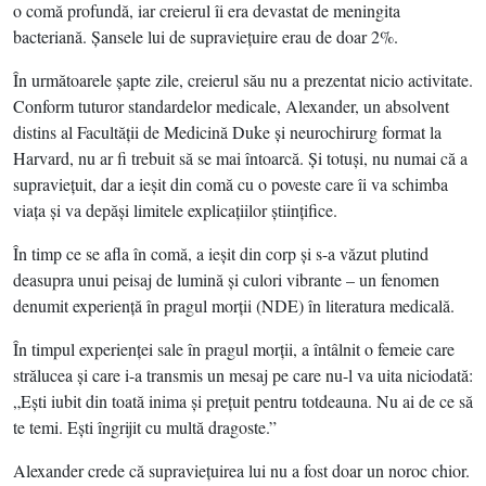
o comă profundă, iar creierul îi era devastat de meningita
bacteriană. Şansele lui de supravieţuire erau de doar 2%.
În următoarele şapte zile, creierul său nu a prezentat nicio activitate.
Conform tuturor standardelor medicale, Alexander, un absolvent
distins al Facultăţii de Medicină Duke şi neurochirurg format la
Harvard, nu ar fi trebuit să se mai întoarcă. Şi totuşi, nu numai că a
supravieţuit, dar a ieşit din comă cu o poveste care îi va schimba
viaţa şi va depăşi limitele explicaţiilor ştiinţifice.
În timp ce se afla în comă, a ieşit din corp şi s-a văzut plutind
deasupra unui peisaj de lumină şi culori vibrante – un fenomen
denumit experienţă în pragul morţii (NDE) în literatura medicală.
În timpul experienţei sale în pragul morţii, a întâlnit o femeie care
strălucea şi care i-a transmis un mesaj pe care nu-l va uita niciodată:
„Eşti iubit din toată inima şi preţuit pentru totdeauna. Nu ai de ce să
te temi. Eşti îngrijit cu multă dragoste.”
Alexander crede că supravieţuirea lui nu a fost doar un noroc chior.