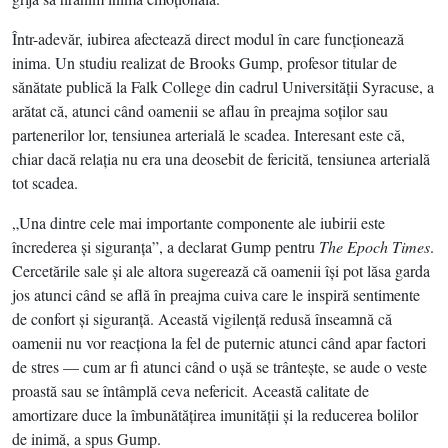
Într-adevăr, iubirea afectează direct modul în care funcţionează
inima. Un studiu realizat de Brooks Gump, profesor titular de
sănătate publică la Falk College din cadrul Universităţii Syracuse, a
arătat că, atunci când oamenii se aflau în preajma soţilor sau
partenerilor lor, tensiunea arterială le scadea. Interesant este că,
chiar dacă relaţia nu era una deosebit de fericită, tensiunea arterială
tot scadea.
„Una dintre cele mai importante componente ale iubirii este
încrederea şi siguranţa”, a declarat Gump pentru
The Epoch Times
.
Cercetările sale şi ale altora sugerează că oamenii îşi pot lăsa garda
jos atunci când se află în preajma cuiva care le inspiră sentimente
de confort şi siguranţă. Această vigilenţă redusă înseamnă că
oamenii nu vor reacţiona la fel de puternic atunci când apar factori
de stres — cum ar fi atunci când o uşă se trânteşte, se aude o veste
proastă sau se întâmplă ceva nefericit. Această calitate de
amortizare duce la îmbunătăţirea imunităţii şi la reducerea bolilor
de inimă, a spus Gump.