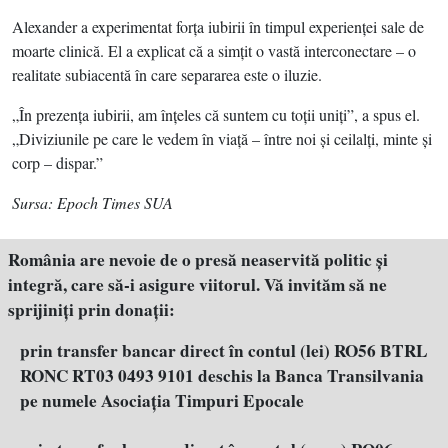
Alexander a experimentat forţa iubirii în timpul experienţei sale de
moarte clinică. El a explicat că a simţit o vastă interconectare – o
realitate subiacentă în care separarea este o iluzie.
„În prezenţa iubirii, am înţeles că suntem cu toţii uniţi”, a spus el.
„Diviziunile pe care le vedem în viaţă – între noi şi ceilalţi, minte şi
corp – dispar.”
Sursa: Epoch Times SUA
România are nevoie de o presă neaservită politic şi
integră, care să-i asigure viitorul. Vă invităm să ne
sprijiniţi prin donaţii:
prin transfer bancar direct în contul (lei) RO56 BTRL
RONC RT03 0493 9101 deschis la Banca Transilvania
pe numele Asociația Timpuri Epocale