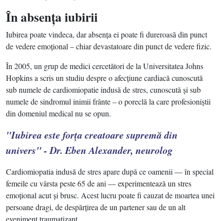
În absenţa iubirii
Iubirea poate vindeca, dar absenţa ei poate fi dureroasă din punct
de vedere emoţional – chiar devastatoare din punct de vedere fizic.
În 2005, un grup de medici cercetători de la Universitatea Johns
Hopkins a scris un studiu despre o afecţiune cardiacă cunoscută
sub numele de cardiomiopatie indusă de stres, cunoscută şi sub
numele de sindromul inimii frânte – o poreclă la care profesioniştii
din domeniul medical nu se opun.
"Iubirea este forţa creatoare supremă din
univers" - Dr. Eben Alexander, neurolog
Cardiomiopatia indusă de stres apare după ce oamenii — în special
femeile cu vârsta peste 65 de ani — experimentează un stres
emoţional acut şi brusc. Acest lucru poate fi cauzat de moartea unei
persoane dragi, de despărţirea de un partener sau de un alt
eveniment traumatizant.