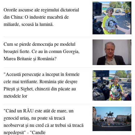
Ororile ascunse ale regimului dictatorial
din China: O industrie macabră de
miliarde, scoasă la lumină.
Cum se pierde democraţia pe modelul
broaştei fierte. Ce au în comun Georgia,
Marea Britanie şi România?
"Această persecuţie a început în formele
cele mai terifiante. România ştie despre
Piteşti şi Sighet, chinezii din păcate au
metodele lor
"Când un RĂU este atât de mare, un
genocid uriaş, nu poate să treacă
neobservat şi nu cred că ar trebui să treacă
nepedepsit" - "Candle