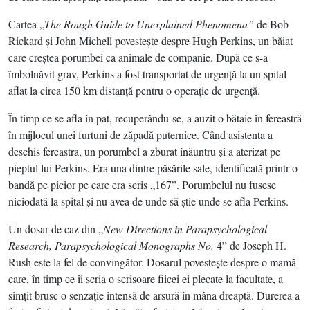
Cartea „
The Rough Guide to Unexplained Phenomena”
de Bob
Rickard şi John Michell povesteşte despre Hugh Perkins, un băiat
care creştea porumbei ca animale de companie. După ce s-a
îmbolnăvit grav, Perkins a fost transportat de urgenţă la un spital
aflat la circa 150 km distanţă pentru o operaţie de urgenţă.
În timp ce se afla în pat, recuperându-se, a auzit o bătaie în fereastră
în mijlocul unei furtuni de zăpadă puternice. Când asistenta a
deschis fereastra, un porumbel a zburat înăuntru şi a aterizat pe
pieptul lui Perkins. Era una dintre păsările sale, identificată printr-o
bandă pe picior pe care era scris „167”. Porumbelul nu fusese
niciodată la spital şi nu avea de unde să ştie unde se afla Perkins.
Un dosar de caz din „
New Directions in Parapsychological
Research, Parapsychological Monographs No.
4” de Joseph H.
Rush este la fel de convingător. Dosarul povesteşte despre o mamă
care, în timp ce îi scria o scrisoare fiicei ei plecate la facultate, a
simţit brusc o senzaţie intensă de arsură în mâna dreaptă. Durerea a