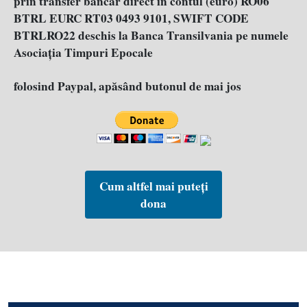
prin transfer bancar direct în contul (euro) RO06
BTRL EURC RT03 0493 9101, SWIFT CODE
BTRLRO22 deschis la Banca Transilvania pe numele
Asociația Timpuri Epocale
folosind Paypal, apăsând butonul de mai jos
Cum altfel mai puteți
dona