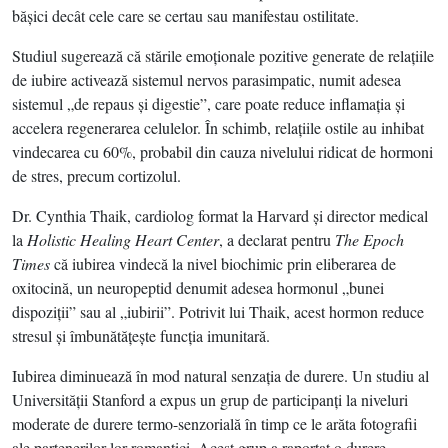
băşici decât cele care se certau sau manifestau ostilitate.
Studiul sugerează că stările emoţionale pozitive generate de relaţiile
de iubire activează sistemul nervos parasimpatic, numit adesea
sistemul „de repaus şi digestie”, care poate reduce inflamaţia şi
accelera regenerarea celulelor. În schimb, relaţiile ostile au inhibat
vindecarea cu 60%, probabil din cauza nivelului ridicat de hormoni
de stres, precum cortizolul.
Dr. Cynthia Thaik, cardiolog format la Harvard şi director medical
la
Holistic Healing Heart Center
, a declarat pentru
The Epoch
Times
că iubirea vindecă la nivel biochimic prin eliberarea de
oxitocină, un neuropeptid denumit adesea hormonul „bunei
dispoziţii” sau al „iubirii”. Potrivit lui Thaik, acest hormon reduce
stresul şi îmbunătăţeşte funcţia imunitară.
Iubirea diminuează în mod natural senzaţia de durere. Un studiu al
Universităţii Stanford a expus un grup de participanţi la niveluri
moderate de durere termo-senzorială în timp ce le arăta fotografii
ale partenerilor lor romantici. Acest grup a raportat o durere