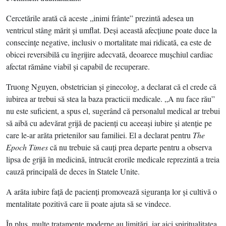
Cercetările arată că aceste „inimi frânte” prezintă adesea un
ventricul stâng mărit şi umflat. Deşi această afecţiune poate duce la
consecinţe negative, inclusiv o mortalitate mai ridicată, ea este de
obicei reversibilă cu îngrijire adecvată, deoarece muşchiul cardiac
afectat rămâne viabil şi capabil de recuperare.
Truong Nguyen, obstetrician şi ginecolog, a declarat că el crede că
iubirea ar trebui să stea la baza practicii medicale. „A nu face rău”
nu este suficient, a spus el, sugerând că personalul medical ar trebui
să aibă cu adevărat grijă de pacienţi cu aceeaşi iubire şi atenţie pe
care le-ar arăta prietenilor sau familiei. El a declarat pentru
The
Epoch Times
că nu trebuie să cauţi prea departe pentru a observa
lipsa de grijă în medicină, întrucât erorile medicale reprezintă a treia
cauză principală de deces în Statele Unite.
A arăta iubire faţă de pacienţi promovează siguranţa lor şi cultivă o
mentalitate pozitivă care îi poate ajuta să se vindece.
În plus, multe tratamente moderne au limitări, iar aici spiritualitatea