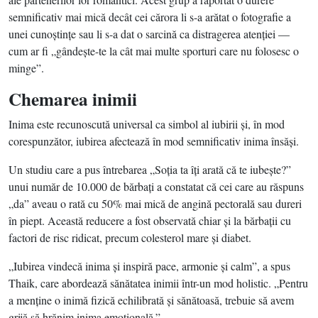
semnificativ mai mică decât cei cărora li s-a arătat o fotografie a
unei cunoştinţe sau li s-a dat o sarcină ca distragerea atenţiei —
cum ar fi „gândeşte-te la cât mai multe sporturi care nu folosesc o
minge”.
Chemarea inimii
Inima este recunoscută universal ca simbol al iubirii şi, în mod
corespunzător, iubirea afectează în mod semnificativ inima însăşi.
Un studiu care a pus întrebarea „Soţia ta îţi arată că te iubeşte?”
unui număr de 10.000 de bărbaţi a constatat că cei care au răspuns
„da” aveau o rată cu 50% mai mică de angină pectorală sau dureri
în piept. Această reducere a fost observată chiar şi la bărbaţii cu
factori de risc ridicat, precum colesterol mare şi diabet.
„Iubirea vindecă inima şi inspiră pace, armonie şi calm”, a spus
Thaik, care abordează sănătatea inimii într-un mod holistic. „Pentru
a menţine o inimă fizică echilibrată şi sănătoasă, trebuie să avem
grijă să hrănim inima emoţională.”