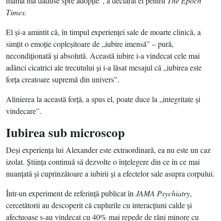
mamă mă dăduse spre adopţie”, a declarat el pentru
The Epoch
Times.
El şi-a amintit că, în timpul experienţei sale de moarte clinică, a
simţit o emoţie copleşitoare de „iubire imensă” – pură,
necondiţionată şi absolută. Această iubire i-a vindecat cele mai
adânci cicatrici ale trecutului şi i-a lăsat mesajul că „iubirea este
forţa creatoare supremă din univers”.
Alinierea la această forţă, a spus el, poate duce la „integritate şi
vindecare”.
Iubirea sub microscop
Deşi experienţa lui Alexander este extraordinară, ea nu este un caz
izolat. Ştiinţa continuă să dezvolte o înţelegere din ce în ce mai
nuanţată şi cuprinzătoare a iubirii şi a efectelor sale asupra corpului.
Într-un experiment de referinţă publicat în
JAMA Psychiatry
,
cercetătorii au descoperit că cuplurile cu interacţiuni calde şi
afectuoase s-au vindecat cu 40% mai repede de răni minore cu