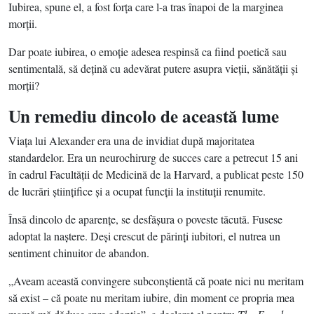
Iubirea, spune el, a fost forţa care l-a tras înapoi de la marginea
morţii.
Dar poate iubirea, o emoţie adesea respinsă ca fiind poetică sau
sentimentală, să deţină cu adevărat putere asupra vieţii, sănătăţii şi
morţii?
Un remediu dincolo de această lume
Viaţa lui Alexander era una de invidiat după majoritatea
standardelor. Era un neurochirurg de succes care a petrecut 15 ani
în cadrul Facultăţii de Medicină de la Harvard, a publicat peste 150
de lucrări ştiinţifice şi a ocupat funcţii la instituţii renumite.
Însă dincolo de aparenţe, se desfăşura o poveste tăcută. Fusese
adoptat la naştere. Deşi crescut de părinţi iubitori, el nutrea un
sentiment chinuitor de abandon.
„Aveam această convingere subconştientă că poate nici nu meritam
să exist – că poate nu meritam iubire, din moment ce propria mea