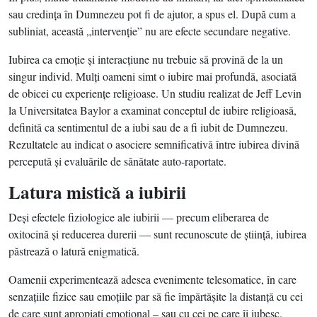
sau credinţa în Dumnezeu pot fi de ajutor, a spus el. După cum a
subliniat, această „intervenţie” nu are efecte secundare negative.
Iubirea ca emoţie şi interacţiune nu trebuie să provină de la un
singur individ. Mulţi oameni simt o iubire mai profundă, asociată
de obicei cu experienţe religioase. Un studiu realizat de Jeff Levin
la Universitatea Baylor a examinat conceptul de iubire religioasă,
definită ca sentimentul de a iubi sau de a fi iubit de Dumnezeu.
Rezultatele au indicat o asociere semnificativă între iubirea divină
percepută şi evaluările de sănătate auto-raportate.
Latura mistică a iubirii
Deşi efectele fiziologice ale iubirii — precum eliberarea de
oxitocină şi reducerea durerii — sunt recunoscute de ştiinţă, iubirea
păstrează o latură enigmatică.
Oamenii experimentează adesea evenimente telesomatice, în care
senzaţiile fizice sau emoţiile par să fie împărtăşite la distanţă cu cei
de care sunt apropiaţi emoţional – sau cu cei pe care îi iubesc.