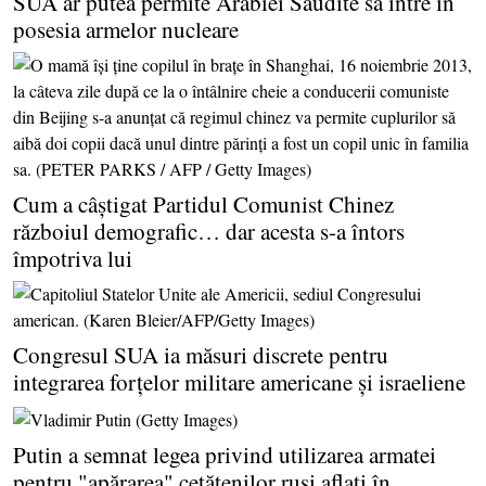
SUA ar putea permite Arabiei Saudite să intre în
posesia armelor nucleare
Cum a câştigat Partidul Comunist Chinez
războiul demografic… dar acesta s-a întors
împotriva lui
Congresul SUA ia măsuri discrete pentru
integrarea forţelor militare americane şi israeliene
Putin a semnat legea privind utilizarea armatei
pentru "apărarea" cetăţenilor ruşi aflaţi în