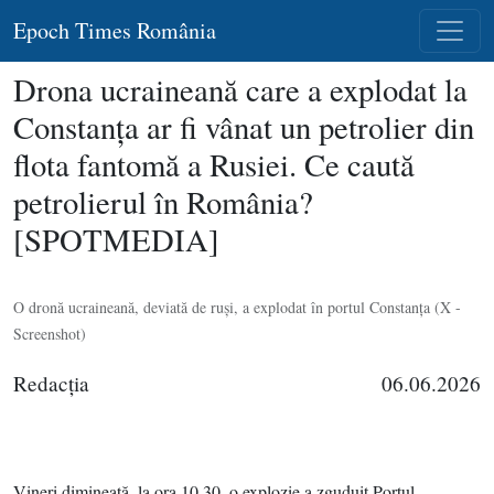
Epoch Times România
Drona ucraineană care a explodat la
Constanţa ar fi vânat un petrolier din
flota fantomă a Rusiei. Ce caută
petrolierul în România?
[SPOTMEDIA]
O dronă ucraineană, deviată de ruşi, a explodat în portul Constanţa (X -
Screenshot)
Redacţia
06.06.2026
Vineri dimineaţă, la ora 10.30, o explozie a zguduit Portul