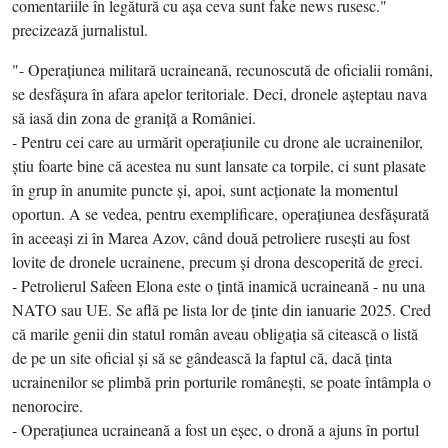
comentariile în legătură cu aşa ceva sunt fake news rusesc."
precizează jurnalistul.
"- Operaţiunea militară ucraineană, recunoscută de oficialii români,
se desfăşura în afara apelor teritoriale. Deci, dronele aşteptau nava
să iasă din zona de graniţă a României.
- Pentru cei care au urmărit operaţiunile cu drone ale ucrainenilor,
ştiu foarte bine că acestea nu sunt lansate ca torpile, ci sunt plasate
în grup în anumite puncte şi, apoi, sunt acţionate la momentul
oportun. A se vedea, pentru exemplificare, operaţiunea desfăşurată
în aceeaşi zi în Marea Azov, când două petroliere ruseşti au fost
lovite de dronele ucrainene, precum şi drona descoperită de greci.
- Petrolierul Safeen Elona este o ţintă inamică ucraineană - nu una
NATO sau UE. Se află pe lista lor de ţinte din ianuarie 2025. Cred
că marile genii din statul român aveau obligaţia să citească o listă
de pe un site oficial şi să se gândească la faptul că, dacă ţinta
ucrainenilor se plimbă prin porturile româneşti, se poate întâmpla o
nenorocire.
- Operaţiunea ucraineană a fost un eşec, o dronă a ajuns în portul