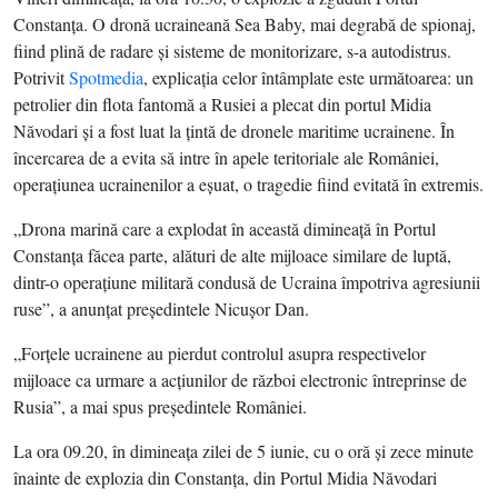
Constanţa. O dronă ucraineană Sea Baby, mai degrabă de spionaj,
fiind plină de radare şi sisteme de monitorizare, s-a autodistrus.
Potrivit
Spotmedia
, explicaţia celor întâmplate este următoarea: un
petrolier din flota fantomă a Rusiei a plecat din portul Midia
Năvodari şi a fost luat la ţintă de dronele maritime ucrainene. În
încercarea de a evita să intre în apele teritoriale ale României,
operaţiunea ucrainenilor a eşuat, o tragedie fiind evitată în extremis.
„Drona marină care a explodat în această dimineaţă în Portul
Constanţa făcea parte, alături de alte mijloace similare de luptă,
dintr-o operaţiune militară condusă de Ucraina împotriva agresiunii
ruse”, a anunţat preşedintele Nicuşor Dan.
„Forţele ucrainene au pierdut controlul asupra respectivelor
mijloace ca urmare a acţiunilor de război electronic întreprinse de
Rusia”, a mai spus preşedintele României.
La ora 09.20, în dimineaţa zilei de 5 iunie, cu o oră şi zece minute
înainte de explozia din Constanţa, din Portul Midia Năvodari