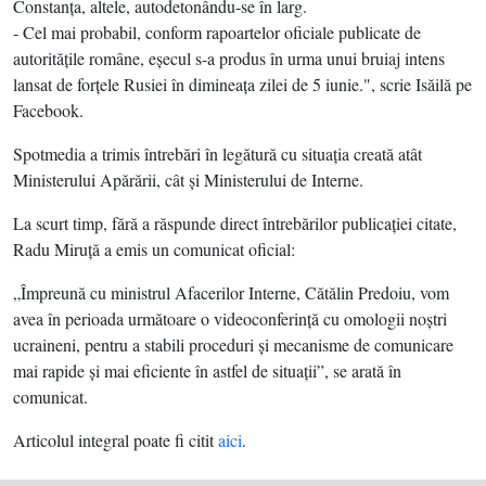
Constanţa, altele, autodetonându-se în larg.
- Cel mai probabil, conform rapoartelor oficiale publicate de
autorităţile române, eşecul s-a produs în urma unui bruiaj intens
lansat de forţele Rusiei în dimineaţa zilei de 5 iunie.", scrie Isăilă pe
Facebook.
Spotmedia a trimis întrebări în legătură cu situaţia creată atât
Ministerului Apărării, cât şi Ministerului de Interne.
La scurt timp, fără a răspunde direct întrebărilor publicaţiei citate,
Radu Miruţă a emis un comunicat oficial:
„Împreună cu ministrul Afacerilor Interne, Cătălin Predoiu, vom
avea în perioada următoare o videoconferinţă cu omologii noştri
ucraineni, pentru a stabili proceduri şi mecanisme de comunicare
mai rapide şi mai eficiente în astfel de situaţii”, se arată în
comunicat.
Articolul integral poate fi citit
aici
.