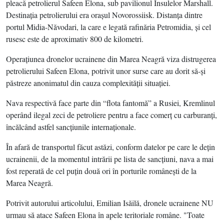
pleacă petrolierul Safeen Elona, sub pavilionul Insulelor Marshall.
Destinaţia petrolierului era oraşul Novorossiisk. Distanţa dintre
portul Midia-Năvodari, la care e legată rafinăria Petromidia, şi cel
rusesc este de aproximativ 800 de kilometri.
Operaţiunea dronelor ucrainene din Marea Neagră viza distrugerea
petrolierului Safeen Elona, potrivit unor surse care au dorit să-şi
păstreze anonimatul din cauza complexităţii situaţiei.
Nava respectivă face parte din “flota fantomă” a Rusiei, Kremlinul
operând ilegal zeci de petroliere pentru a face comerţ cu carburanţi,
încălcând astfel sancţiunile internaţionale.
În afară de transportul făcut astăzi, conform datelor pe care le deţin
ucrainenii, de la momentul intrării pe lista de sancţiuni, nava a mai
fost reperată de cel puţin două ori în porturile româneşti de la
Marea Neagră.
Potrivit autorului articolului, Emilian Isăilă, dronele ucrainene NU
urmau să atace Safeen Elona în apele teritoriale române. "Toate