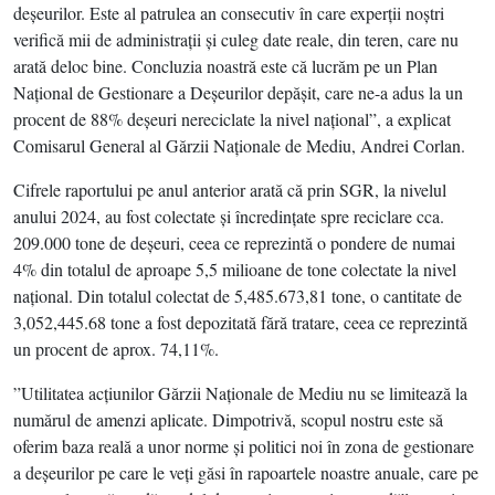
deşeurilor. Este al patrulea an consecutiv în care experţii noştri
verifică mii de administraţii şi culeg date reale, din teren, care nu
arată deloc bine. Concluzia noastră este că lucrăm pe un Plan
Naţional de Gestionare a Deşeurilor depăşit, care ne-a adus la un
procent de 88% deşeuri nereciclate la nivel naţional”, a explicat
Comisarul General al Gărzii Naţionale de Mediu, Andrei Corlan.
Cifrele raportului pe anul anterior arată că prin SGR, la nivelul
anului 2024, au fost colectate şi încredinţate spre reciclare cca.
209.000 tone de deşeuri, ceea ce reprezintă o pondere de numai
4% din totalul de aproape 5,5 milioane de tone colectate la nivel
naţional. Din totalul colectat de 5,485.673,81 tone, o cantitate de
3,052,445.68 tone a fost depozitată fără tratare, ceea ce reprezintă
un procent de aprox. 74,11%.
”Utilitatea acţiunilor Gărzii Naţionale de Mediu nu se limitează la
numărul de amenzi aplicate. Dimpotrivă, scopul nostru este să
oferim baza reală a unor norme şi politici noi în zona de gestionare
a deşeurilor pe care le veţi găsi în rapoartele noastre anuale, care pe