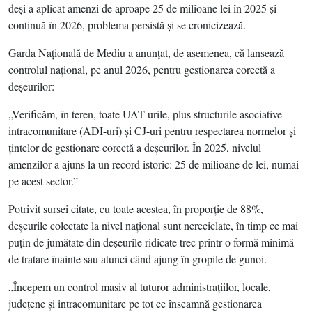
deşi a aplicat amenzi de aproape 25 de milioane lei în 2025 şi
continuă în 2026, problema persistă şi se cronicizează.
Garda Naţională de Mediu a anunţat, de asemenea, că lansează
controlul naţional, pe anul 2026, pentru gestionarea corectă a
deşeurilor:
„Verificăm, în teren, toate UAT-urile, plus structurile asociative
intracomunitare (ADI-uri) şi CJ-uri pentru respectarea normelor şi
ţintelor de gestionare corectă a deşeurilor. În 2025, nivelul
amenzilor a ajuns la un record istoric: 25 de milioane de lei, numai
pe acest sector.”
Potrivit sursei citate, cu toate acestea, în proporţie de 88%,
deşeurile colectate la nivel naţional sunt nereciclate, în timp ce mai
puţin de jumătate din deşeurile ridicate trec printr-o formă minimă
de tratare înainte sau atunci când ajung în gropile de gunoi.
„Începem un control masiv al tuturor administraţiilor, locale,
judeţene şi intracomunitare pe tot ce înseamnă gestionarea