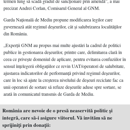
termen lung să scadă gradul de sancţionare prin amendă”, a mai
precizat Andrei Corlan, Comisarul General al GNM.
Garda Naţională de Mediu propune modificarea legilor care
guvernează atât regimul deşeurilor, cât şi salubrizarea localităţilor
din România.
„Experţii GNM au propus mai multe ajustări la cadrul de politici
publice în gestionarea deşeurilor, printre care, delimitarea clară în
ceea ce priveşte domeniul de aplicare, pentru evitarea confuziilor în
sensul înţelegerii obligaţiilor ce revin UAT/operatori de salubritate,
ajustarea indicatorilor de performanţă privind regimul deşeurilor,
care în loc să ajute la creşterea nivelului de deşeuri reciclate fac ca
unii operatori de sortare să refuze deşeurile aduse spre sortare, se
arată în comunicatul transmis de Garda de Mediu.
România are nevoie de o presă neaservită politic şi
integră, care să-i asigure viitorul. Vă invităm să ne
sprijiniţi prin donaţii: